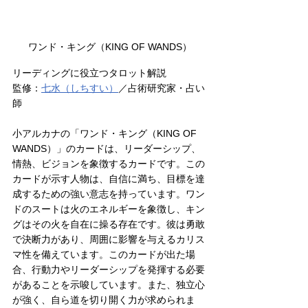
ワンド・キング（KING OF WANDS）
リーディングに役立つタロット解説
監修：
七水（しちすい
）
／占術研究家・占い
師
小アルカナの「ワンド・キング（KING OF 
WANDS）」のカードは、リーダーシップ、
情熱、ビジョンを象徴するカードです。この
カードが示す人物は、自信に満ち、目標を達
成するための強い意志を持っています。ワン
ドのスートは火のエネルギーを象徴し、キン
グはその火を自在に操る存在です。彼は勇敢
で決断力があり、周囲に影響を与えるカリス
マ性を備えています。このカードが出た場
合、行動力やリーダーシップを発揮する必要
があることを示唆しています。また、独立心
が強く、自ら道を切り開く力が求められま