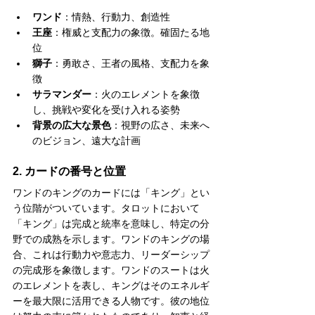
ワンド
：情熱、行動力、創造性
王座
：権威と支配力の象徴。確固たる地
位
獅子
：勇敢さ、王者の風格、支配力を象
徴
サラマンダー
：火のエレメントを象徴
し、挑戦や変化を受け入れる姿勢
背景の広大な景色
：視野の広さ、未来へ
のビジョン、遠大な計画
2. カードの番号と位置
ワンドのキングのカードには「キング」とい
う位階がついています。タロットにおいて
「キング」は完成と統率を意味し、特定の分
野での成熟を示します。ワンドのキングの場
合、これは行動力や意志力、リーダーシップ
の完成形を象徴します。ワンドのスートは火
のエレメントを表し、キングはそのエネルギ
ーを最大限に活用できる人物です。彼の地位