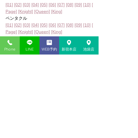
[01]
[02]
[03]
[04]
[05]
[06]
[07]
[08]
[09]
[10]
[
Page]
[Knight]
[Queen]
[King]
ペンタクル
[01]
[02]
[03]
[04]
[05]
[06]
[07]
[08]
[09]
[10]
[
Page]
[Knight]
[Queen]
[King]
ソード
[01]
[02]
[03]
[04]
[05]
[06]
[07]
[08]
[09]
[10]
[
Phone
LINE
WEB予約
新宿本店
池袋店
Page]
[Knight]
[Queen]
[King]
カップ
[01]
[02]
[03]
[04]
[05]
[06]
[07]
[08]
[09]
[10]
[
Page]
[Knight]
[Queen]
[King]
v