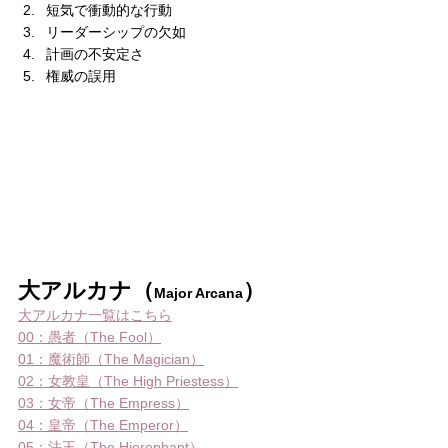
短気で衝動的な行動
リーダーシップの欠如
計画の不安定さ
権威の誤用
大アルカナ（
）
Major Arcana
大アルカナ一覧はこちら
00：愚者（The Fool）
01：魔術師（The Magician）
02：女教皇（The High Priestess）
03：女帝（The Empress）
04：皇帝（The Emperor）
05：法王（The Hierophant）