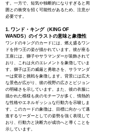
す。一方で、短気や独断的になりすぎると周
囲との衝突を招く可能性があるため、注意が
必要です。
1. ワンド・キング（KING OF 
WANDS）のイラストの意味と象徴性
ワンドのキングのカードには、燃え盛るワン
ドを持つ王の姿が描かれています。彼が座る
王座には、獅子やサラマンダーが装飾されて
おり、これは火のエレメントを象徴していま
す。獅子は王の威厳と勇敢さを、サラマンダ
ーは変容と挑戦を象徴します。背景には広大
な景色が広がり、彼の視野の広さとビジョン
の明確さを示しています。また、彼の衣服に
描かれた模様も炎のモチーフが多く、情熱的
な性格やエネルギッシュな行動力を示唆しま
す。このカードの象徴は、目標に向かって邁
進するリーダーとしての姿勢を強く表現して
おり、行動力と決断力が成功へと導くことを
示しています。