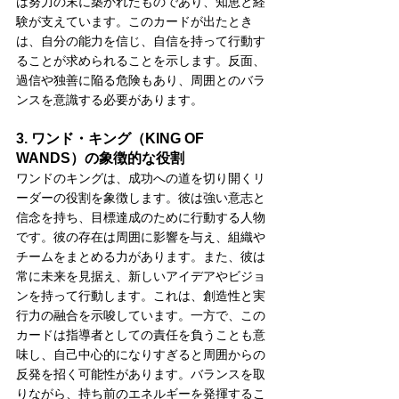
は努力の末に築かれたものであり、知恵と経
験が支えています。このカードが出たとき
は、自分の能力を信じ、自信を持って行動す
ることが求められることを示します。反面、
過信や独善に陥る危険もあり、周囲とのバラ
ンスを意識する必要があります。
3. ワンド・キング（KING OF 
WANDS）の象徴的な役割
ワンドのキングは、成功への道を切り開くリ
ーダーの役割を象徴します。彼は強い意志と
信念を持ち、目標達成のために行動する人物
です。彼の存在は周囲に影響を与え、組織や
チームをまとめる力があります。また、彼は
常に未来を見据え、新しいアイデアやビジョ
ンを持って行動します。これは、創造性と実
行力の融合を示唆しています。一方で、この
カードは指導者としての責任を負うことも意
味し、自己中心的になりすぎると周囲からの
反発を招く可能性があります。バランスを取
りながら、持ち前のエネルギーを発揮するこ