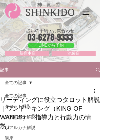
神 貴 堂
SHINKIDO
占いの予約・お問合わせ
03-6278-9333
LINEから予約
新宿本店
池袋店
記事
全ての記事
全ての記事
リーディングに役立つタロット解説
タロット解説
｜ワンド・キング（KING OF
WANDS）「指導力と行動力の情
大アルカナ解説
熱」
小アルカナ解説
講座