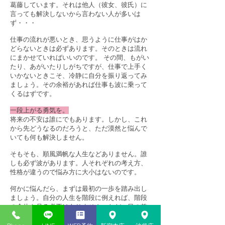
葛藤しています。それは他人（彼女、彼氏）に
言っても解決しないから言わない人が多いは
ず・・・
仕事の流れが悪いとき、思うように仕事がはか
どらないときは必ずあります。そのときは流れ
にまかせていればいいのです。 その間、もがい
たり、あがいたりしがちですが、仕事で上手く
いかないときこそ、冷静に自分を振り返ってみ
ましょう。その余裕があれば仕事も波に乗って
くるはずです。
一段上がる勇気を。
将来の不安は誰にでもあります。しかし、これ
から先どうなるのだろうと、ただ漠然と悩んで
いても何も解決しません。
そもそも、順風満帆な人生などありません。誰
しも必ず波があります。人それぞれの考え方、
性格が違うので悩み方に大小はないのです。
何かに悩んだら、まずは最初の一歩を踏み出し
ましょう。自分の人生を階段に例えれば、階段
の全体を見る必要はありません。ただ、目の前
にある最初の一段を上ればいいのです。 一段上
がったら、足元を確認してもう一段上がりま