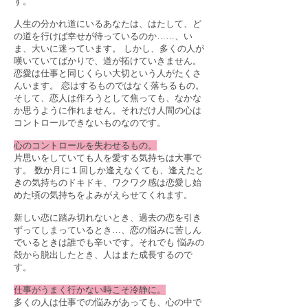
す。
人生の分かれ道にいるあなたは、はたして、ど
の道を行けば幸せが待っているのか……、い
ま、大いに迷っています。 しかし、多くの人が
嘆いていてばかりで、道が拓けていきません。
恋愛は仕事と同じくらい大切という人がたくさ
んいます。 恋はするものではなく落ちるもの。
そして、恋人は作ろうとして焦っても、なかな
か思うように作れません。それだけ人間の心は
コントロールできないものなのです。
心のコントロールを失わせるもの。
片思いをしていても人を愛する気持ちは大事で
す。 数か月に１回しか逢えなくても、逢えたと
きの気持ちのドキドキ、ワクワク感は恋愛し始
めた頃の気持ちをよみがえらせてくれます。
新しい恋に踏み切れないとき、過去の恋を引き
ずってしまっているとき…、恋の悩みに苦しん
でいるときは誰でも辛いです。それでも 悩みの
殻から脱出したとき、人はまた成長するので
す。
仕事がうまく行かない時こそ冷静に。
多くの人は仕事での悩みがあっても、心の中で