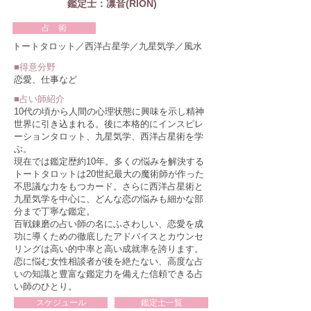
鑑定士：凛音(RION)
占 術
トートタロット／西洋占星学／九星気学／風水
■得意分野
恋愛、仕事など
​■占い師紹介
10代の頃から人間の心理状態に興味を示し精神
世界に引き込まれる。後に本格的にインスピレ
ーションタロット、九星気学、西洋占星術を学
ぶ。
現在では鑑定歴約10年。多くの悩みを解決する
トートタロットは20世紀最大の​魔術師が作った
不思議な力をもつカード。さらに西洋占星術と
九星気学を中心に、どんな恋の悩みも細かな部
分まで丁寧な鑑定。
百戦錬磨の占い師の名にふさわしい、恋愛を成
功に導くための徹底したアドバイスとカウンセ
リングは高い的中率と高い成就率を誇ります。
​恋に悩む女性相談者が後を絶たない、高度な占
いの知識と豊富な鑑定力を備えた信頼できる占
い師のひとり。
スケジュール
鑑定士一覧