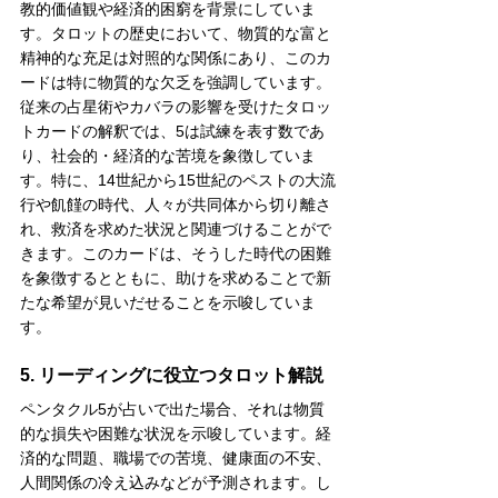
教的価値観や経済的困窮を背景にしていま
す。タロットの歴史において、物質的な富と
精神的な充足は対照的な関係にあり、このカ
ードは特に物質的な欠乏を強調しています。
従来の占星術やカバラの影響を受けたタロッ
トカードの解釈では、5は試練を表す数であ
り、社会的・経済的な苦境を象徴していま
す。特に、14世紀から15世紀のペストの大流
行や飢饉の時代、人々が共同体から切り離さ
れ、救済を求めた状況と関連づけることがで
きます。このカードは、そうした時代の困難
を象徴するとともに、助けを求めることで新
たな希望が見いだせることを示唆していま
す。
5. リーディングに役立つタロット解説
ペンタクル5が占いで出た場合、それは物質
的な損失や困難な状況を示唆しています。経
済的な問題、職場での苦境、健康面の不安、
人間関係の冷え込みなどが予測されます。し