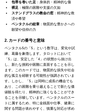
包帯を巻いた足
：身体的・精神的な傷
裸足
：極限の困難や支援の欠如
ステンドグラスの教会の窓
：精神的な救
済や希望
ペンタクルの紋章
：物質的な豊かさへの
願望や信仰の力
2. カードの番号と意味
ペンタクル5の「5」という数字は、変化や試
練、葛藤を象徴します。タロットにおいて
「5」は、安定した「4」の状態から抜け出
し、新たな挑戦や困難に直面することを示し
ます。このカードでは、物質的な損失や社会
的な孤立を経験する可能性が強調されていま
す。しかし、「5」は同時に成長の機会でも
あり、この困難を乗り越えることで新たな価
値観を得たり、精神的に強くなることができ
ることを示唆しています。ペンタクルのスー
トに属するため、特に金銭面や仕事、健康に
関する問題が表れやすく、慎重な対応が求め