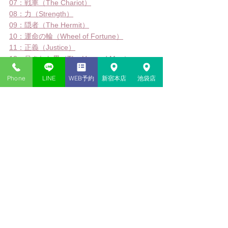
07：戦車（The Chariot）
08：力（Strength）
09：隠者（The Hermit）
10：運命の輪（Wheel of Fortune）
11：正義（Justice）
12：吊された男（The Hanged Man）
13：死神（Death）
Phone
LINE
WEB予約
新宿本店
池袋店
14：節制（Temperance）
15：悪魔（The Devil）
16：塔（The Tower）
17：星（The Star）
18：月（The Moon）
19：太陽（The Sun）
20：審判（Judgement）
21：世界（The World）
小アルカナ（
）
M
minor
 Arcana
小アルカナ一覧はこちら
ワンド
[01]
[02]
[03]
[04]
[05]
[06]
[07]
[08]
[09]
[10]
[
Page]
[Knight]
[Queen]
[King]