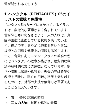
道が開かれるでしょう。
1. ペンタクル（PENTACLES）05のイ
ラストの意味と象徴性
ペンタクル5のカードに描かれているイラス
トは、象徴的な要素が多く含まれています。
雪が降る寒い街をさまよう二人の人物は、貧
困や困難に直面している状態を表していま
す。裸足で歩く者や足に包帯を巻いた者は、
経済的な困窮や健康上の問題を示唆します。
一方、背景にあるステンドグラスの教会の窓
にはペンタクルの紋章が描かれ、物質的な救
済や精神的な支えの象徴となっています。寒
さや暗闇は試練や孤独を、教会の光は希望や
救済を意味し、現在の困難な状況を乗り越え
るためには、外部の支援や信仰心が重要であ
ることを伝えています。
雪
：困難や試練の時期
二人の人物
：貧困や孤独の象徴