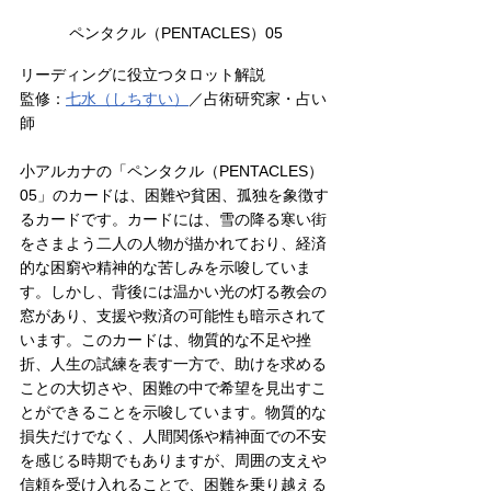
ペンタクル（PENTACLES）05
リーディングに役立つタロット解説
監修：
七水（しちすい
）
／占術研究家・占い
師
小アルカナの「ペンタクル（PENTACLES）
05」のカードは、困難や貧困、孤独を象徴す
るカードです。カードには、雪の降る寒い街
をさまよう二人の人物が描かれており、経済
的な困窮や精神的な苦しみを示唆していま
す。しかし、背後には温かい光の灯る教会の
窓があり、支援や救済の可能性も暗示されて
います。このカードは、物質的な不足や挫
折、人生の試練を表す一方で、助けを求める
ことの大切さや、困難の中で希望を見出すこ
とができることを示唆しています。物質的な
損失だけでなく、人間関係や精神面での不安
を感じる時期でもありますが、周囲の支えや
信頼を受け入れることで、困難を乗り越える