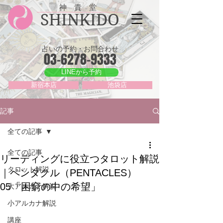
神 貴 堂
SHINKIDO
占いの予約・お問合わせ
03-6278-9333
LINEから予約
新宿本店
池袋店
記事
全ての記事
全ての記事
リーディングに役立つタロット解説
タロット解説
｜ペンタクル（PENTACLES）
05「困窮の中の希望」
大アルカナ解説
小アルカナ解説
講座