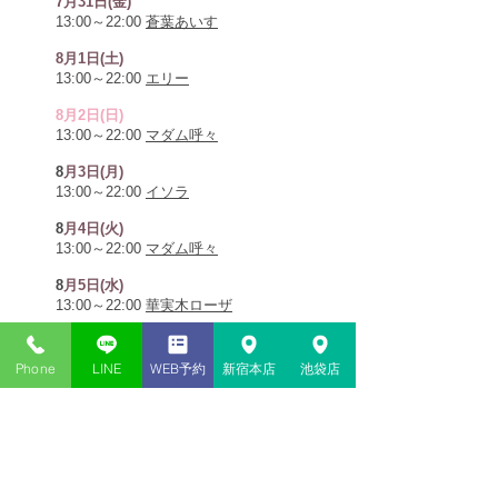
7月31日(金)
13:00
～22:00
蒼葉あいす
8月1日(土)
13:00～22:00
エリー
8月2日(日)
13:00～22:00
マダム呼々
8
月3
日(月)
13:00～22:00
イソラ
8
月4
日(火)
13:00～22:00
マダム呼々
8
月5日(水)
13:00～22:00
華実木ローザ
8
月6
日(木)
13:00～20:
00
マダム呼々
Phone
LINE
WEB予約
新宿本店
池袋店
19:00～22:00
小鳥遊豊歌
8月7日(金)
13:00～22:00
七水
8月8日(土)
13:00～22:00
エリー