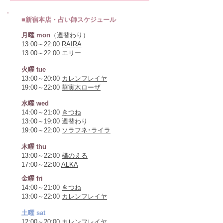
■新宿本店・占い師スケジュール​
月曜 mon
（週替わり）
13:00～22:00
RAIRA
13:00～22:00
エリー
火曜 tue
13:00～20:00
カレンフレイヤ
19:00～22:00
華実木ローザ
水曜 wed
14:00～21:00
きつね
13:00～19:00 週替わり
19:00～22:00
ソラフネ･ライラ
木曜 thu
13:00～22:00
橘のえる
​17:00～22:00
ALKA
金曜 fri
​14:00～21:00
きつね
13:00～22:00
カレンフレイヤ
土曜 sat
12:00～20:00
カレンフレイヤ