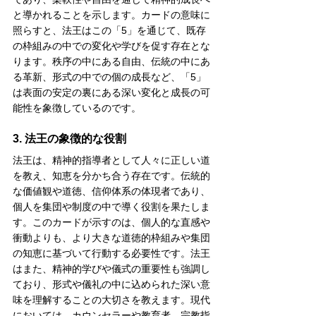
と導かれることを示します。カードの意味に
照らすと、法王はこの「5」を通じて、既存
の枠組みの中での変化や学びを促す存在とな
ります。秩序の中にある自由、伝統の中にあ
る革新、形式の中での個の成長など、「5」
は表面の安定の裏にある深い変化と成長の可
能性を象徴しているのです。
3. 法王の象徴的な役割
法王は、精神的指導者として人々に正しい道
を教え、知恵を分かち合う存在です。伝統的
な価値観や道徳、信仰体系の体現者であり、
個人を集団や制度の中で導く役割を果たしま
す。このカードが示すのは、個人的な直感や
衝動よりも、より大きな道徳的枠組みや集団
の知恵に基づいて行動する必要性です。法王
はまた、精神的学びや儀式の重要性も強調し
ており、形式や儀礼の中に込められた深い意
味を理解することの大切さを教えます。現代
においては、カウンセラーや教育者、宗教指