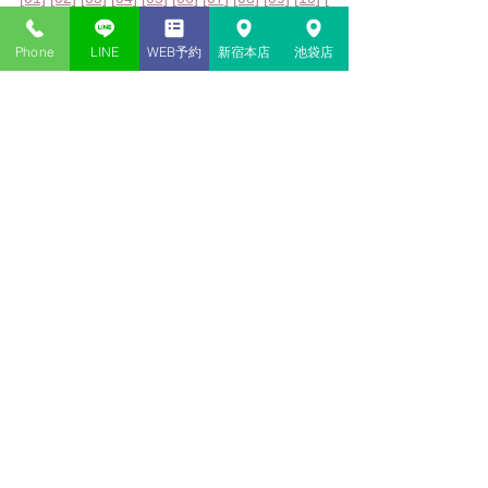
Page]
[Knight]
[Queen]
[King]
ペンタクル
Phone
LINE
WEB予約
新宿本店
池袋店
[01]
[02]
[03]
[04]
[05]
[06]
[07]
[08]
[09]
[10]
[
Page]
[Knight]
[Queen]
[King]
ソード
[01]
[02]
[03]
[04]
[05]
[06]
[07]
[08]
[09]
[10]
[
Page]
[Knight]
[Queen]
[King]
カップ
[01]
[02]
[03]
[04]
[05]
[06]
[07]
[08]
[09]
[10]
[
Page]
[Knight]
[Queen]
[King]