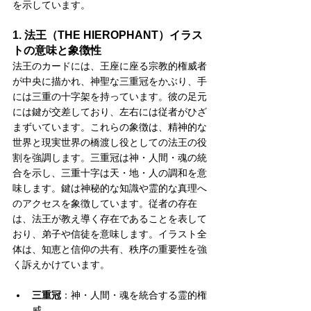
を示しています。
1. 法王（THE HIEROPHANT）イラス
トの意味と象徴性
法王のカードには、王座に座る宗教的権威者
が中央に描かれ、神聖な三重冠をかぶり、手
には三重の十字架を持っています。彼の足元
には鍵が交差しており、左右には従者がひざ
まずいています。これらの象徴は、精神的な
世界と現実世界の橋渡し役としての法王の役
割を強調します。三重冠は神・人間・魂の統
合を示し、三重十字は天・地・人の調和を意
味します。鍵は神秘的な知識や霊的な真理へ
のアクセスを象徴しています。従者の存在
は、法王が教え導く存在であることを表して
おり、弟子や信徒を意味します。イラスト全
体は、知恵と信仰の共有、秩序の重要性を強
く訴えかけています。
三重冠
：神・人間・魂を統合する霊的権
威