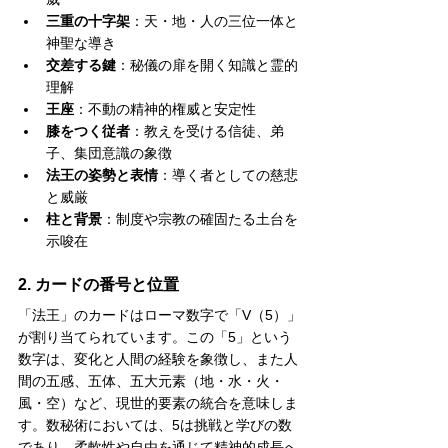
三重の十字架
：天・地・人の三位一体と
神聖な導き
交差する鍵
：秘儀の扉を開く知識と霊的
理解
王座
：不動の精神的権威と安定性
膝をつく従者
：教えを受ける信徒、弟
子、集団意識の象徴
法王の姿勢と表情
：導く者としての慈悲
と威厳
柱と背景
：制度や宗教の確固たる土台を
示唆在
2. カードの番号と位置
「法王」のカードはローマ数字で「V（5）」
が割り当てられています。この「5」という
数字は、変化と人間の経験を象徴し、また人
間の五感、五体、五大元素（地・水・火・
風・空）など、現世的要素の統合を意味しま
す。数秘術においては、5は挑戦と学びの数
であり、柔軟性や自由を通じて精神的成長へ