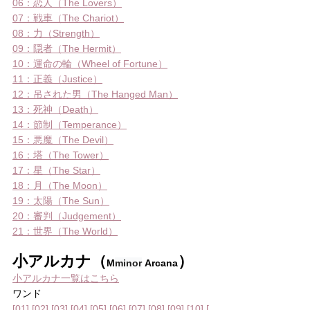
06：恋人（The Lovers）
07：戦車（The Chariot）
08：力（Strength）
09：隠者（The Hermit）
10：運命の輪（Wheel of Fortune）
11：正義（Justice）
12：吊された男（The Hanged Man）
13：死神（Death）
14：節制（Temperance）
15：悪魔（The Devil）
16：塔（The Tower）
17：星（The Star）
18：月（The Moon）
19：太陽（The Sun）
20：審判（Judgement）
21：世界（The World）
小アルカナ（
）
M
minor
 Arcana
小アルカナ一覧はこちら
ワンド
[01]
[02]
[03]
[04]
[05]
[06]
[07]
[08]
[09]
[10]
[