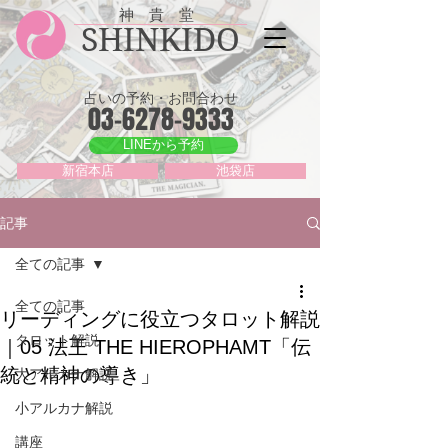
神 貴 堂
SHINKIDO
占いの予約・お問合わせ
03-6278-9333
LINEから予約
新宿本店
池袋店
記事
全ての記事
全ての記事
リーディングに役立つタロット解説
タロット解説
｜05 法王 THE HIEROPHAMT「伝
統と精神の導き」
大アルカナ解説
小アルカナ解説
講座