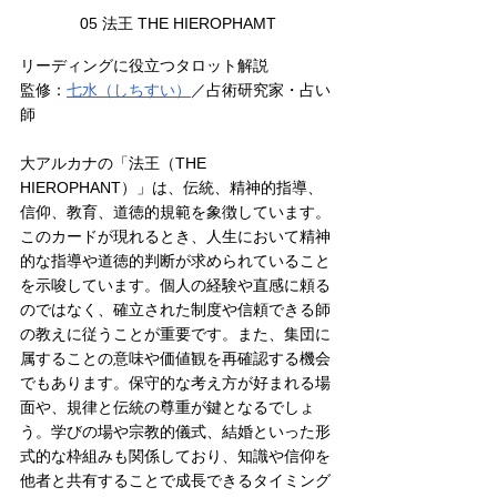
05 法王 THE HIEROPHAMT
リーディングに役立つタロット解説
監修：
七水（しちすい
）
／占術研究家・占い
師
大アルカナの「法王（THE 
HIEROPHANT）」は、伝統、精神的指導、
信仰、教育、道徳的規範を象徴しています。
このカードが現れるとき、人生において精神
的な指導や道徳的判断が求められていること
を示唆しています。個人の経験や直感に頼る
のではなく、確立された制度や信頼できる師
の教えに従うことが重要です。また、集団に
属することの意味や価値観を再確認する機会
でもあります。保守的な考え方が好まれる場
面や、規律と伝統の尊重が鍵となるでしょ
う。学びの場や宗教的儀式、結婚といった形
式的な枠組みも関係しており、知識や信仰を
他者と共有することで成長できるタイミング