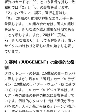
審判のカードは「20」という番号を持ち、数
秘術では「2」と「0」の影響を受けます。
「2」はバランス、調和、選択を意味し、
「0」は無限の可能性や神聖なエネルギーを
象徴します。この組み合わせは、過去の経験
を活かし、新たな道を選ぶ重要な時期である
ことを示します。また、20は10（完結）
×2（新たな始まり）としても解釈され、古い
サイクルの終わりと新しい旅の始まりを表し
ています。
3. 審判（JUDGEMENT）の象徴的な役
割
タロットカードの起源は15世紀のヨーロッパ
に遡りますが、現在の「審判」カードのデザ
インは19世紀のライダー・ウェイト版に基づ
いています。このカードのビジュアルは、キ
リスト教の最後の審判の概念に影響を受けて
います。伝統的なタロットでは「天使がラッ
パを吹き、人々が墓から蘇る」シーンが描か
れ、霊的な目覚めと再生を象徴しています。