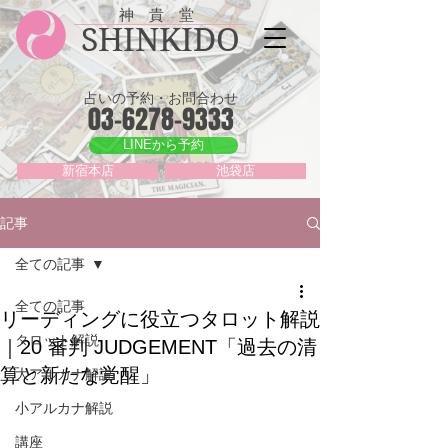
神 貴 堂
SHINKIDO
占いの予約・お問合わせ
03-6278-9333
LINEから予約
新宿本店
池袋店
記事
全ての記事
全ての記事
リーディングに役立つタロット解説
タロット解説
｜20 審判 JUDGEMENT「過去の清
算と新たな覚醒」
大アルカナ解説
小アルカナ解説
講座