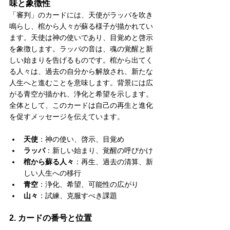
味と象徴性
「審判」のカードには、天使がラッパを吹き
鳴らし、棺から人々が蘇る様子が描かれてい
ます。天使は神の使いであり、目覚めと啓示
を象徴します。ラッパの音は、魂の覚醒と新
しい始まりを告げるものです。棺から出てく
る人々は、過去の自分から解放され、新たな
人生へと進むことを意味します。背景には広
がる青空が描かれ、浄化と希望を示します。
全体として、このカードは自己の再生と進化
を促すメッセージを伝えています。
天使
：神の使い、啓示、目覚め
ラッパ
：新しい始まり、覚醒の呼びかけ
棺から蘇る人々
：再生、過去の清算、新
しい人生への移行
青空
：浄化、希望、可能性の広がり
山々
：試練、克服すべき課題
2. カードの番号と位置