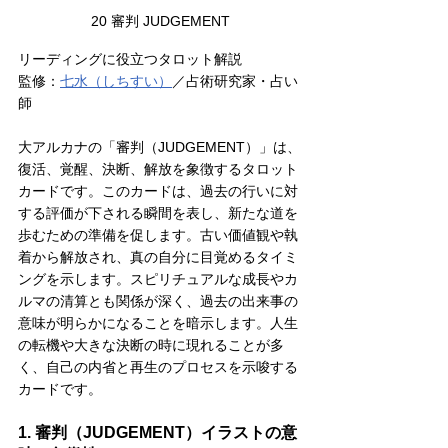
20 審判 JUDGEMENT
リーディングに役立つタロット解説
監修：
七水（しちすい
）
／占術研究家・占い
師
大アルカナの「審判（JUDGEMENT）」は、
復活、覚醒、決断、解放を象徴するタロット
カードです。このカードは、過去の行いに対
する評価が下される瞬間を表し、新たな道を
歩むための準備を促します。古い価値観や執
着から解放され、真の自分に目覚めるタイミ
ングを示します。スピリチュアルな成長やカ
ルマの清算とも関係が深く、過去の出来事の
意味が明らかになることを暗示します。人生
の転機や大きな決断の時に現れることが多
く、自己の内省と再生のプロセスを示唆する
カードです。
1. 審判（JUDGEMENT）イラストの意