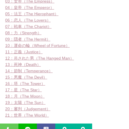
03：女帝（The Empress）
04：皇帝（The Emperor）
05：法王（The Hierophant）
06：恋人（The Lovers）
07：戦車（The Chariot）
08：力（Strength）
09：隠者（The Hermit）
10：運命の輪（Wheel of Fortune）
11：正義（Justice）
12：吊された男（The Hanged Man）
13：死神（Death）
14：節制（Temperance）
15：悪魔（The Devil）
16：塔（The Tower）
17：星（The Star）
18：月（The Moon）
19：太陽（The Sun）
20：審判（Judgement）
21：世界（The World）
小アルカナ（
）
M
minor
 Arcana