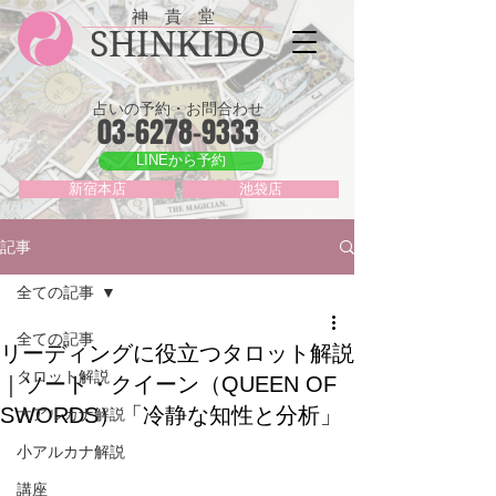
神 貴 堂
SHINKIDO
占いの予約・お問合わせ
03-6278-9333
LINEから予約
新宿本店
池袋店
記事
全ての記事
全ての記事
リーディングに役立つタロット解説
タロット解説
｜ソード・クイーン（QUEEN OF
SWORDS）「冷静な知性と分析」
大アルカナ解説
小アルカナ解説
講座