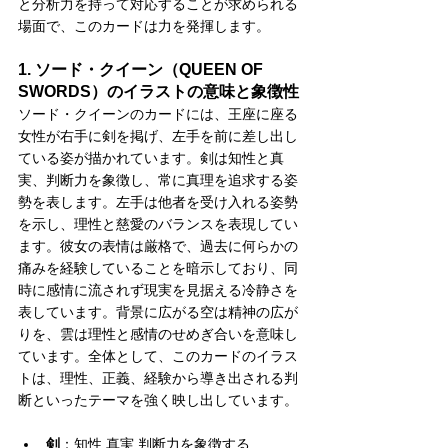
と分析力を持って対応することが求められる
場面で、このカードは力を発揮します。
1. ソード・クイーン（QUEEN OF 
SWORDS）のイラストの意味と象徴性
ソード・クイーンのカードには、王座に座る
女性が右手に剣を掲げ、左手を前に差し出し
ている姿が描かれています。剣は知性と真
実、判断力を象徴し、常に真理を追求する姿
勢を表します。左手は他者を受け入れる姿勢
を示し、理性と慈愛のバランスを表現してい
ます。彼女の表情は厳格で、過去に何らかの
痛みを経験していることを暗示しており、同
時に感情に流されず現実を見据える冷静さを
表しています。背景に広がる空は精神の広が
りを、雲は理性と感情のせめぎ合いを意味し
ています。全体として、このカードのイラス
トは、理性、正義、経験から導き出される判
断といったテーマを強く映し出しています。
剣
：知性 真実 判断力を象徴する