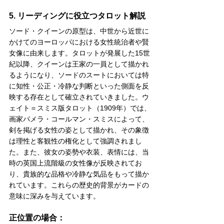
5. リーディングに役立つタロット解説
ソード・クイーンの原型は、中世から近世に
かけてのヨーロッパにおける女性統治者や賢
女像に由来します。タロットが発展した15世
紀以降、クイーンは王家の一員として描かれ
るようになり、ソードのスートにおいては特
に知性・公正・冷静な判断といった側面を反
映する存在として確立されていきました。ウ
ェイト＝スミス版タロット（1909年）では、
画家パメラ・コールマン・スミスによって、
剣を掲げる女性の姿として描かれ、その象徴
は理性と客観性の権化として強調されまし
た。また、彼女の姿勢や衣装、表情には、当
時の英国上流階級の女性像が反映されてお
り、貴族的な品格や冷静な気品をもって描か
れています。これらの歴史的背景がカードの
意味に深みを与えています。
正位置の場合：