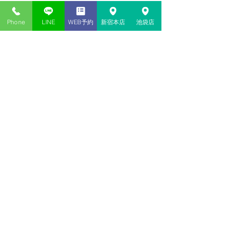
Phone
LINE
WEB予約
新宿本店
池袋店
56件のコメント
コメントを追加…
最新順
chen suitao
8月02日
This was such an insightful breakdown of 
the Queen of Swords! It's got me thinking 
about balancing logic and empathy, kinda 
like how I try to make my profile pics 
unique, I've been using <a 
href="
https://squarefacegenerator.cc">that
 c
lassic pixel avatar maker</a> lately.
いいね！
返信