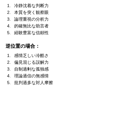
冷静沈着な判断力
本質を突く観察眼
論理重視の分析力
的確無比な助言者
経験豊富な信頼性
逆位置の場合：
感情乏しい冷酷さ
偏見混じる誤解力
自制過剰な孤独感
理論過信の無感情
批判過多な対人摩擦