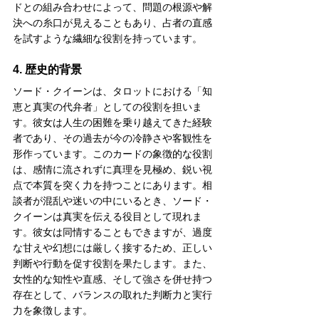
ドとの組み合わせによって、問題の根源や解
決への糸口が見えることもあり、占者の直感
を試すような繊細な役割を持っています。
4. 歴史的背景
ソード・クイーンは、タロットにおける「知
恵と真実の代弁者」としての役割を担いま
す。彼女は人生の困難を乗り越えてきた経験
者であり、その過去が今の冷静さや客観性を
形作っています。このカードの象徴的な役割
は、感情に流されずに真理を見極め、鋭い視
点で本質を突く力を持つことにあります。相
談者が混乱や迷いの中にいるとき、ソード・
クイーンは真実を伝える役目として現れま
す。彼女は同情することもできますが、過度
な甘えや幻想には厳しく接するため、正しい
判断や行動を促す役割を果たします。また、
女性的な知性や直感、そして強さを併せ持つ
存在として、バランスの取れた判断力と実行
力を象徴します。