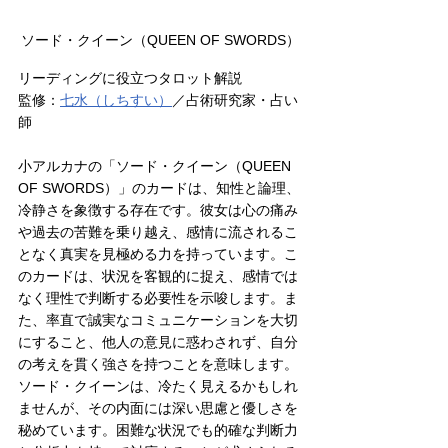
ソード・クイーン（QUEEN OF SWORDS）
リーディングに役立つタロット解説
監修：
七水（しちすい）
／占術研究家・占い
師
小アルカナの「ソード・クイーン（QUEEN 
OF SWORDS）」のカードは、知性と論理、
冷静さを象徴する存在です。彼女は心の痛み
や過去の苦難を乗り越え、感情に流されるこ
となく真実を見極める力を持っています。こ
のカードは、状況を客観的に捉え、感情では
なく理性で判断する必要性を示唆します。ま
た、率直で誠実なコミュニケーションを大切
にすること、他人の意見に惑わされず、自分
の考えを貫く強さを持つことを意味します。
ソード・クイーンは、冷たく見えるかもしれ
ませんが、その内面には深い思慮と優しさを
秘めています。困難な状況でも的確な判断力