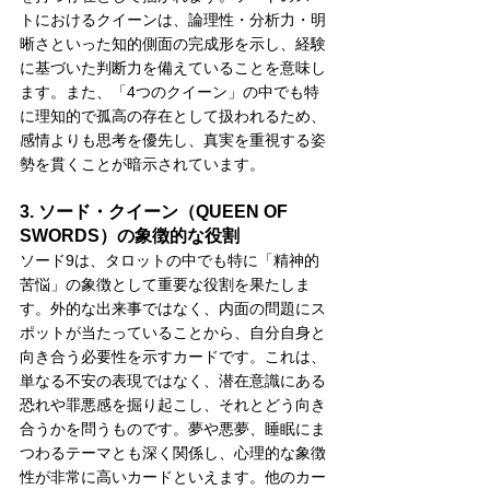
トにおけるクイーンは、論理性・分析力・明
晰さといった知的側面の完成形を示し、経験
に基づいた判断力を備えていることを意味し
ます。また、「4つのクイーン」の中でも特
に理知的で孤高の存在として扱われるため、
感情よりも思考を優先し、真実を重視する姿
勢を貫くことが暗示されています。
3. ソード・クイーン（QUEEN OF 
SWORDS）の象徴的な役割
ソード9は、タロットの中でも特に「精神的
苦悩」の象徴として重要な役割を果たしま
す。外的な出来事ではなく、内面の問題にス
ポットが当たっていることから、自分自身と
向き合う必要性を示すカードです。これは、
単なる不安の表現ではなく、潜在意識にある
恐れや罪悪感を掘り起こし、それとどう向き
合うかを問うものです。夢や悪夢、睡眠にま
つわるテーマとも深く関係し、心理的な象徴
性が非常に高いカードといえます。他のカー