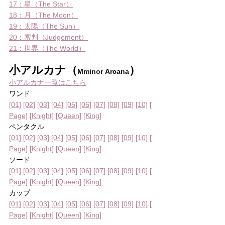
17：星（The Star）
18：月（The Moon）
19：太陽（The Sun）
20：審判（Judgement）
21：世界（The World）
小アルカナ（
）
M
minor
 Arcana
小アルカナ一覧はこちら
ワンド
[01]
[02]
[03]
[04]
[05]
[06]
[07]
[08]
[09]
[10]
[
Page]
[Knight]
[Queen]
[King]
ペンタクル
[01]
[02]
[03]
[04]
[05]
[06]
[07]
[08]
[09]
[10]
[
Page]
[Knight]
[Queen]
[King]
ソード
[01]
[02]
[03]
[04]
[05]
[06]
[07]
[08]
[09]
[10]
[
Page]
[Knight]
[Queen]
[King]
カップ
[01]
[02]
[03]
[04]
[05]
[06]
[07]
[08]
[09]
[10]
[
Page]
[Knight]
[Queen]
[King]