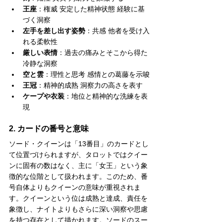
王座
：権威 安定した精神状態 経験に基
づく洞察
左手を差し出す姿勢
：共感 他者を受け入
れる柔軟性
厳しい表情
：過去の痛みとそこから得た
冷静な洞察
空と雲
：理性と思考 感情との葛藤を示唆
王冠
：精神的成熟 洞察力の高さを表す
ケープや衣装
：地位と精神的な洗練を表
現
2. カードの番号と意味
ソード・クイーンは「13番目」のカードとし
て位置づけられますが、タロットではクイー
ンに固有の数はなく、主に「女王」という象
徴的な位階として扱われます。このため、番
号自体よりもクイーンの意味が重視されま
す。クイーンという位は成熟と達成、責任を
象徴し、ナイトよりもさらに深い洞察や思慮
を持つ存在として描かれます。ソードのスー