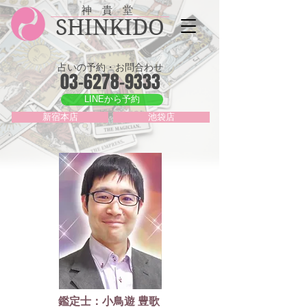
神 貴 堂
SHINKIDO
占いの予約・お問合わせ
03-6278-9333
LINEから予約
新宿本店
池袋店
鑑定士：小鳥遊 豊歌