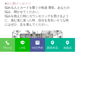
​■占い師メッセージ
悩める人とカードを繋ぐ小鳥遊 豊歌。あなたの
悩み、聞かせてください。
悩みを抱えた時にカウンセリングを受けるよう
に、進む道に迷った時、自分を見失いそうな時
にはぜひ、足を運んでください。
Phone
LINE
WEB予約
新宿本店
池袋店
新宿・池袋の当たる占い​店
神貴堂（しんきどう）
03-6278-9333
共通
＜新宿本店＞
東京都新宿区歌舞伎町１丁目１２
−１４
2F
＜池袋店＞
東京都豊島区西池袋１丁目４２−１ 山田ビル 2F
<本社／事務局>