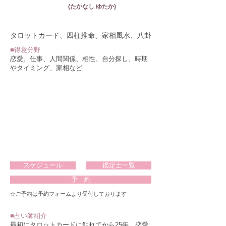
(たかなし ゆたか)
占 術
タロットカード、四柱推命、家相風水、八卦
■得意分野
恋愛、仕事、人間関係、相性、自分探し、時期
やタイミング、家相など
スケジュール
鑑定士一覧
予 約
☆ご予約は予約フォームより受付しております
​■占い師紹介
最初にタロットカードに触れてから25年、恋愛