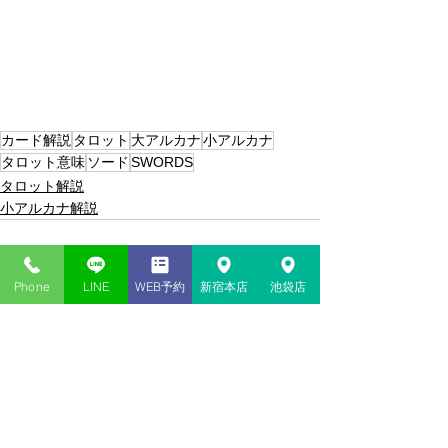
カード解説
タロット
大アルカナ
小アルカナ
タロット意味
ソード
SWORDS
タロット解説
小アルカナ解説
Phone
LINE
WEB予約
新宿本店
池袋店
93件のコメント
コメントを追加…