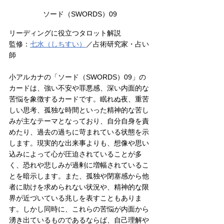
ソード（SWORDS）09
リーディングに役立つタロット解説
監修：
七水（しちすい
）
／占術研究家・占い
師
小アルカナの「ソード（SWORDS）09」の
カードは、強い不安や罪悪感、深い内面的な
苦悩を象徴するカードです。眠れぬ夜、重苦
しい思考、孤独な時間といった精神的な苦し
みが主なテーマとなっており、自分自身を責
めたり、過去の過ちに苛まれている状態を示
します。現実的な出来事よりも、想像や思い
込みによって心が圧迫されていることが多
く、恐れや悲しみが過剰に増幅されているこ
とを暗示します。また、孤独や閉塞感から他
者に助けを求められない状況や、精神的な限
界が近づいている兆しを表すこともありま
す。しかし同時に、これらの苦悩が内面から
湧き出ているものであるならば、自己理解や