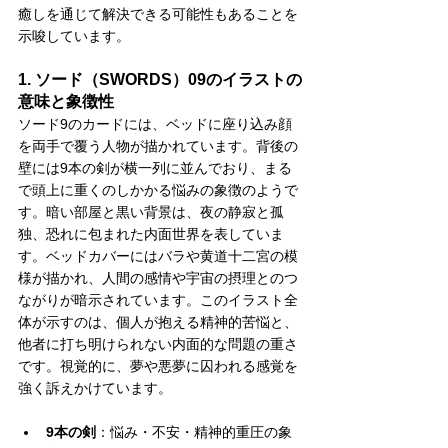
癒しを通じて解決できる可能性もあることを
示唆しています。
1. ソード（SWORDS）09のイラストの
意味と象徴性
ソード9のカードには、ベッドに座り込み顔
を両手で覆う人物が描かれています。背後の
壁には9本の剣が横一列に並んでおり、まる
で頭上に重くのしかかる悩みの象徴のようで
す。暗い部屋と黒い背景は、夜の静寂と孤
独、恐れに包まれた内面世界を表していま
す。ベッドカバーにはバラや黄道十二宮の模
様が描かれ、人間の感情や宇宙の摂理とのつ
ながりが暗示されています。このイラスト全
体が示すのは、個人が抱える精神的苦悩と、
他者に打ち明けられない内面的な問題の重さ
です。視覚的に、夢や悪夢に囚われる感覚を
強く訴えかけています。
9本の剣
：悩み・不安・精神的重圧の象