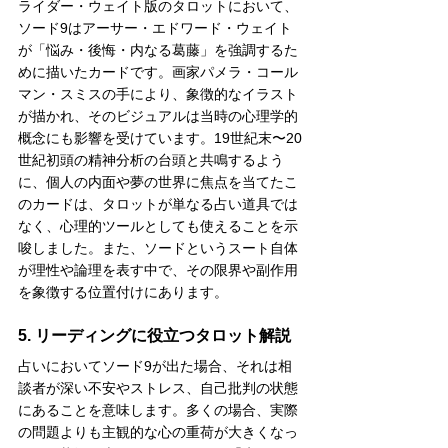
ライダー・ウェイト版のタロットにおいて、
ソード9はアーサー・エドワード・ウェイト
が「悩み・後悔・内なる葛藤」を強調するた
めに描いたカードです。画家パメラ・コール
マン・スミスの手により、象徴的なイラスト
が描かれ、そのビジュアルは当時の心理学的
概念にも影響を受けています。19世紀末〜20
世紀初頭の精神分析の台頭と共鳴するよう
に、個人の内面や夢の世界に焦点を当てたこ
のカードは、タロットが単なる占い道具では
なく、心理的ツールとしても使えることを示
唆しました。また、ソードというスート自体
が理性や論理を表す中で、その限界や副作用
を象徴する位置付けにあります。
5. リーディングに役立つタロット解説
占いにおいてソード9が出た場合、それは相
談者が深い不安やストレス、自己批判の状態
にあることを意味します。多くの場合、実際
の問題よりも主観的な心の重荷が大きくなっ