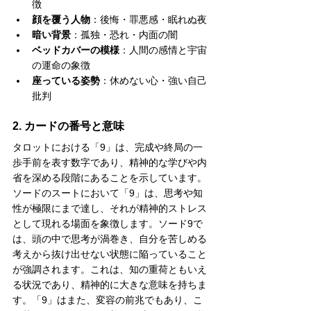
徴
顔を覆う人物
：後悔・罪悪感・眠れぬ夜
暗い背景
：孤独・恐れ・内面の闇
ベッドカバーの模様
：人間の感情と宇宙
の運命の象徴
座っている姿勢
：休めない心・強い自己
批判
2. カードの番号と意味
タロットにおける「9」は、完成や終局の一
歩手前を表す数字であり、精神的な学びや内
省を深める段階にあることを示しています。
ソードのスートにおいて「9」は、思考や知
性が極限にまで達し、それが精神的ストレス
として現れる場面を象徴します。ソード9で
は、頭の中で思考が渦巻き、自分を苦しめる
考えから抜け出せない状態に陥っていること
が強調されます。これは、知の重荷ともいえ
る状況であり、精神的に大きな意味を持ちま
す。「9」はまた、変容の前兆でもあり、こ