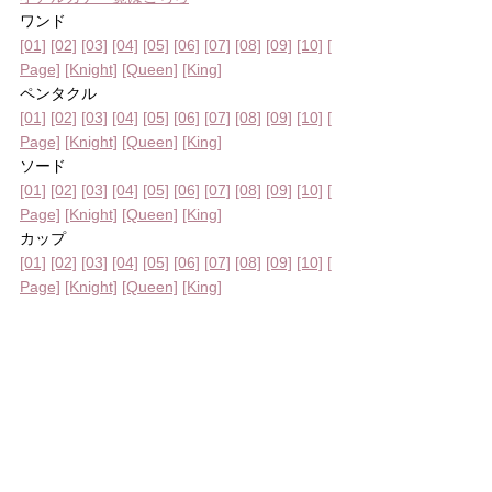
ワンド
[01]
[02]
[03]
[04]
[05]
[06]
[07]
[08]
[09]
[10]
[
Page]
[Knight]
[Queen]
[King]
ペンタクル
[01]
[02]
[03]
[04]
[05]
[06]
[07]
[08]
[09]
[10]
[
Page]
[Knight]
[Queen]
[King]
ソード
[01]
[02]
[03]
[04]
[05]
[06]
[07]
[08]
[09]
[10]
[
Page]
[Knight]
[Queen]
[King]
カップ
[01]
[02]
[03]
[04]
[05]
[06]
[07]
[08]
[09]
[10]
[
Page]
[Knight]
[Queen]
[King]