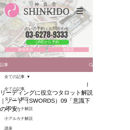
神 貴 堂
SHINKIDO
占いの予約・お問合わせ
03-6278-9333
LINEから予約
新宿本店
池袋店
記事
全ての記事
全ての記事
リーディングに役立つタロット解説
タロット解説
｜ソード（SWORDS）09「意識下
の不安」
大アルカナ解説
小アルカナ解説
講座