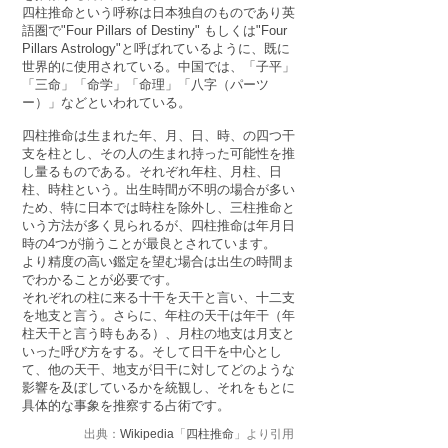
四柱推命という呼称は日本独自のものであり英
語圏で"Four Pillars of Destiny" もしくは"Four
Pillars Astrology"と呼ばれているように、既に
世界的に使用されている。中国では、「子平」
「三命」「命学」「命理」「八字（パーツ
ー）」などといわれている。
四柱推命は生まれた年、月、日、時、の四つ干
支を柱とし、その人の生まれ持った可能性を推
し量るものである。それぞれ年柱、月柱、日
柱、時柱という。出生時間が不明の場合が多い
ため、特に日本では時柱を除外し、三柱推命と
いう方法が多く見られるが、四柱推命は年月日
時の4つが揃うことが最良とされています。
より精度の高い鑑定を望む場合は出生の時間ま
でわかることが必要です。
それぞれの柱に来る十干を天干と言い、十二支
を地支と言う。さらに、年柱の天干は年干（年
柱天干と言う時もある）、月柱の地支は月支と
いった呼び方をする。そして日干を中心とし
て、他の天干、地支が日干に対してどのような
影響を及ぼしているかを統観し、それをもとに
具体的な事象を推察する占術です。
出典：
Wikipedia
「
四柱推命
」より引用