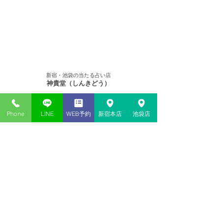
>西洋占星術
>四柱推命
>タロット
>風
水
>手 相
>顔 相
>姓名判断
>オラク
ルカード
>マナカード
>パワーストーンリーディング
>奇門遁
甲
>紫微斗数
＞数秘術
＞八卦
＞梅花
心易
＞ミーディアム
新宿・池袋の当たる占い​店
神貴堂（しんきどう）
03-6278-9333
共通
＜新宿本店＞
Phone
LINE
WEB予約
新宿本店
池袋店
東京都新宿区歌舞伎町１丁目１２
−１４
2F
＜池袋店＞
東京都豊島区西池袋１丁目４２−１ 山田ビル 2F
<本社／事務局>
東京都練馬区田柄
１丁目
２１
2F
web予約はココから
鑑定の予約・お問合わせ
03-6278-9333
つながらない場合は
090-5080-2978