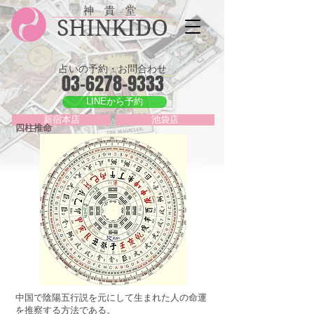
神 貴 堂
SHINKIDO
占いの予約・お問合わせ
03-6278-9333
LINEから予約
新宿本店
池袋店
四柱推命
中国で陰陽五行説を元にして生まれた人の命運
を推察する方法である。