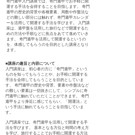
奇門遁甲入門講座では、奇門遁甲でお手軽に開
運する手法を会得することを目指します。 奇門
遁甲の歴史的背景や各種要素、局数や作盤法な
どの難しい部分には触れず、奇門遁甲カレンダ
ーを活用して開運する手法を学びます。 入門講
座は、遁甲盤を活用した旅行などで開運するた
めの方法や手順などに焦点をあてて進めていき
ます。 奇門遁甲を活用して開運するというの
を、体感してもらうのを目的とした講座となり
ます。
■講座の趣旨と内容について
入門講座は、初心者の方に「奇門遁甲」という
ものを知ってもらうことや、お手軽に開運する
手法を会得してもらうことを目的としていま
す。 奇門遁甲の歴史や背景、要素や作盤法など
の難しい要素は一切抜きにして、シンプルに奇
門遁甲に触れていただくことができます。 奇門
遁甲をより身近に感じてもらい、「開運法」と
いう手法に触れてもらうことを目指していま
す。
入門講座では、奇門遁甲を活用して開運する手
法を学びます。 基本となる方位と時間の考え方
を学び、旅行することでお手軽に開運する方法