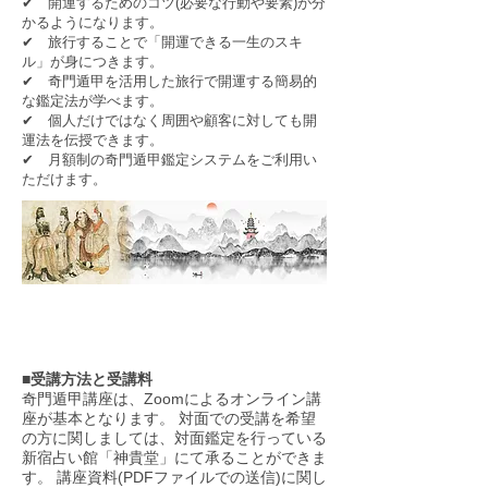
✔ 開運するためのコツ(必要な行動や要素)が分
かるようになります。
✔ 旅行することで「開運できる一生のスキ
ル」が身につきます。
✔ 奇門遁甲を活用した旅行で開運する簡易的
な鑑定法が学べます。
✔ 個人だけではなく周囲や顧客に対しても開
運法を伝授できます。
✔ 月額制の奇門遁甲鑑定システムをご利用い
ただけます。
奇門遁甲講座 料金・申込・お支払い方法
​■
受講方法と受講料
奇門遁甲講座は、Zoomによるオンライン講
座が基本となります。 対面での受講を希望
の方に関しましては、対面鑑定を行っている
新宿占い館「神貴堂」にて承ることができま
す。 講座資料(PDFファイルでの送信)に関し