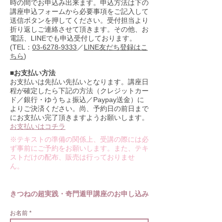
時の間でお申込み出来ます。申込方法は下の
講座申込フォームから必要事項をご記入して
送信ボタンを押してください。受付担当より
折り返しご連絡させて頂きます。その他、お
電話、LINEでも申込受付しております。
(TEL：
03-6278-9333
／
LINE友だち登録はこ
ちら
)
■お支払い方法
お支払いは先払い先払いとなります。講座日
程が確定したら下記の方法（クレジットカー
ド／銀行・ゆうちょ振込／Paypay送金）に
よりご決済ください。尚、予約日の前日まで
にお支払い完了頂きますようお願いします。
お支払いはコチラ
※テキストの準備の関係上、受講の際には必
ず事前にご予約をお願いします。また、テキ
ストだけの配布、販売は行っておりませ
ん。
きつねの超実践・奇門遁甲講座のお申し込み
お名前