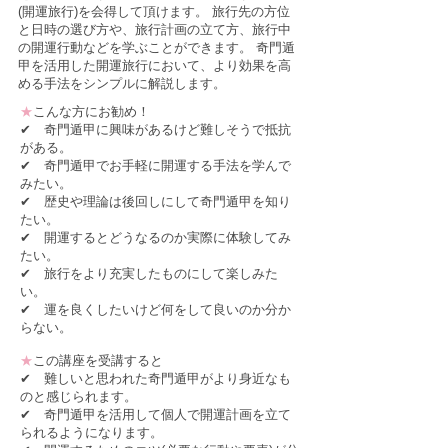
(開運旅行)を会得して頂けます。 旅行先の方位
と日時の選び方や、旅行計画の立て方、旅行中
の開運行動などを学ぶことができます。 奇門遁
甲を活用した開運旅行において、より効果を高
める手法をシンプルに解説します。
★
こんな方にお勧め！
✔ 奇門遁甲に興味があるけど難しそうで抵抗
がある。
✔ 奇門遁甲でお手軽に開運する手法を学んで
みたい。
✔ 歴史や理論は後回しにして奇門遁甲を知り
たい。
✔ 開運するとどうなるのか実際に体験してみ
たい。
✔ 旅行をより充実したものにして楽しみた
い。
✔ 運を良くしたいけど何をして良いのか分か
らない。
★
この講座を受講すると
✔ 難しいと思われた奇門遁甲がより身近なも
のと感じられます。
✔ 奇門遁甲を活用して個人で開運計画を立て
られるようになります。