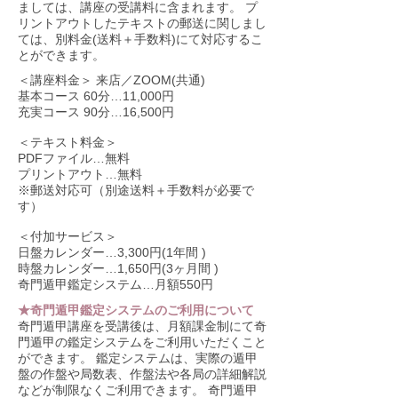
ましては、講座の受講料に含まれます。 プ
リントアウトしたテキストの郵送に関しまし
ては、別料金(送料＋手数料)にて対応するこ
とができます。
＜講座料金＞ 来店／ZOOM(共通)
基本コース 60分…11,000円
充実コース 90分…16,500円
＜
テキスト料金
＞
PDFファイル…無料
プリントアウト…無料
※郵送対応可（別途送料＋手数料が必要で
す）
＜付加
サービス
＞
日盤カレンダー…3,300円(1年間 )
時盤カレンダー…1,650円(3ヶ月間 )
奇門遁甲鑑定システム…月額550円
★奇門遁甲鑑定システムのご利用について
奇門遁甲講座を受講後は、月額課金制にて奇
門遁甲の鑑定システムをご利用いただくこと
ができます。 鑑定システムは、実際の遁甲
盤の作盤や局数表、作盤法や各局の詳細解説
などが制限なくご利用できます。 奇門遁甲