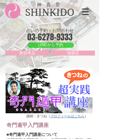
神 貴 堂
SHINKIDO
占いの予約・お問合わせ
03-6278-9333
LINEから予約
新宿本店
池袋店
​講師：きつね（
プロフィールはこちら
）
奇門遁甲入門講座
■奇門遁甲入門講座について