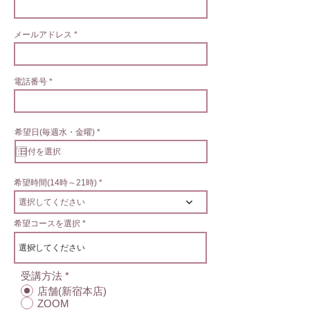
メールアドレス
電話番号
r
希望日(毎週水・金曜)
*
e
q
u
i
r
e
希望時間(14時～21時)
d
選択してください
希望コースを選択
受講方法
*
店舗(新宿本店)
ZOOM