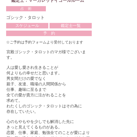
鑑定士：マーガレットイゴールルーム
占 術
ゴシック・タロット
スケジュール
鑑定士一覧
予 約
☆ご予約は予約フォームより受付しております
宮殿ゴシック・タロットのマガ様でございま
す。
人は愛し愛され生きることが
何よりもの幸せだと思います。
男女間だけの愛でなく
親子、友達、職場の人間関係から
仕事、趣味に至るまで
全ての愛が貴方に注がれることを
求めて。
わたくしのゴシック・タロットはその為に
存在していたい。
心のもやもやを少しでも解消した先に
きっと見えてくるものがある。
恋愛、仕事、家庭、勉強全てのことが愛により