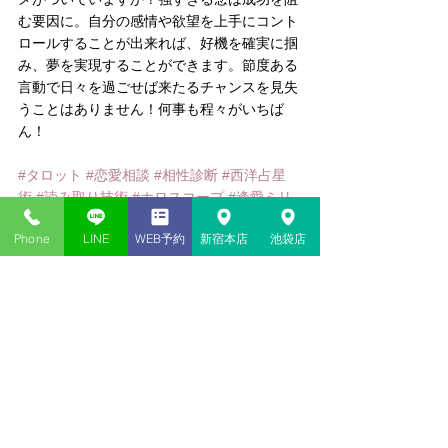
む要因に。自分の感情や欲望を上手にコント
ロールすることが出来れば、好機を確実に掴
み、夢を実現することができます。節度ある
言動で日々を過ごせば来たるチャンスを見失
うことはありません！何事も程々がいちば
ん！
#タロット
#恋愛相談
#相性診断
#西洋占星
術
#読み取り技術
#ホロスコープ
#逢愛ミリ
サ
#ルーン
#オラクルカード
#恋愛
#MIA
#数
Phone
LINE
WEB予約
新宿本店
池袋店
秘術
#ミリサ
コメント