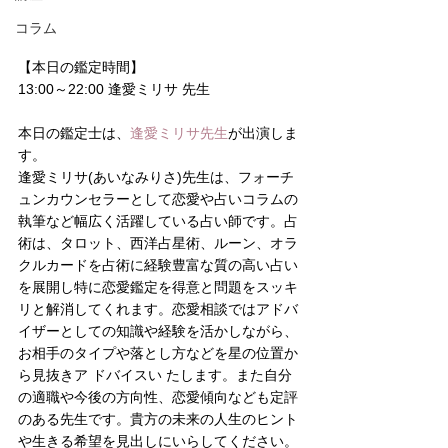
コラム
【
本日の
鑑定時間】
13:00～22:00 逢愛ミリサ 先生
本日の鑑定士は、
逢愛ミリサ先生
が出演しま
す。
逢愛ミリサ(あいなみりさ)先生は、フォーチ
ュンカウンセラーとして恋愛や占いコラムの
執筆など幅広く活躍している占い師です。占
術は、タロット、西洋占星術、ルーン、オラ
クルカードを占術に経験豊富な質の高い占い
を展開し特に恋愛鑑定を得意と問題をスッキ
リと解消してくれます。恋愛相談ではアドバ
イザーとしての知識や経験を活かしながら、
お相手のタイプや落とし方などを星の位置か
ら見抜きア ドバイスい たします。また自分
の適職や今後の方向性、恋愛傾向なども定評
のある先生です。貴方の未来の人生のヒント
や生きる希望を見出しにいらしてください。