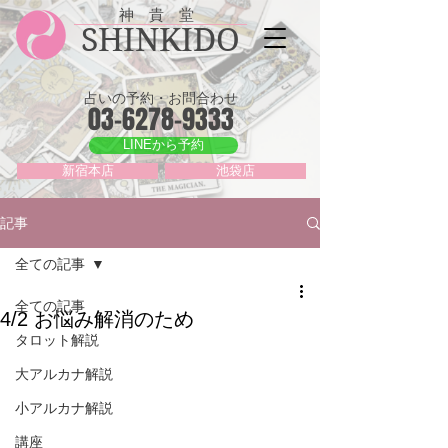
神 貴 堂
SHINKIDO
占いの予約・お問合わせ
03-6278-9333
LINEから予約
新宿本店
池袋店
記事
全ての記事
全ての記事
4/2 お悩み解消のため
タロット解説
大アルカナ解説
小アルカナ解説
講座