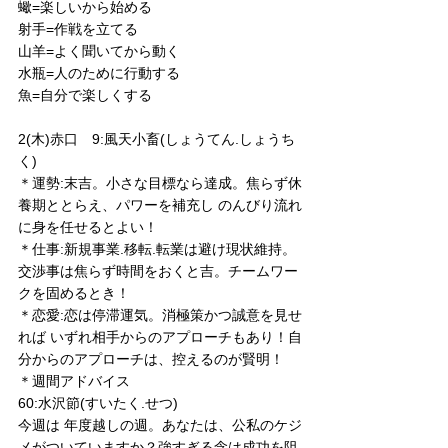
蠍=楽しいから始める
射手=作戦を立てる
山羊=よく聞いてから動く
水瓶=人のために行動する
魚=自分で楽しくする
2(木)赤口　9:風天小畜(しょうてん.しょうち
く)
＊運勢:末吉。小さな目標なら達成。焦らず休
養期ととらえ、パワーを補充し のんびり流れ
に身を任せるとよい！
＊仕事:新規事業.移転.転業は避け現状維持。
交渉事は焦らず時間をおくと吉。チームワー
クを固めるとき！
＊恋愛:恋は停滞運気。消極策かつ誠意を見せ
れば いずれ相手からのアプローチもあり！自
分からのアプローチは、控えるのが賢明！
＊週間アドバイス
60:水沢節(すいたく.せつ)
今週は 年度越しの週。あなたは、公私のケジ
メがついていますか？強すぎる念は成功を阻