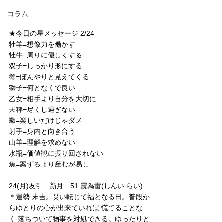
コラム
★今日の星メッセージ 2/24
牡羊=想像力を働かす
牡牛=周りに優しくする
双子=しっかり形にする
蟹=ぼんやりと見えてくる
獅子=何となくで良い
乙女=相手より自分を大切に
天秤=尽くし過ぎない
蠍=楽しいだけじゃダメ
射手=身内と向き合う
山羊=理解を求めない
水瓶=価値観に振り回されない
魚=案ずるより産むが易し
24(月)友引　新月　51:震為雷(しんい.らい)
＊運勢:末吉。災い転じて福となる日。普段か
らゆとりの心が出来ていれば 慌てることな
く 落ちついて物事を対処できる。ゆったりと