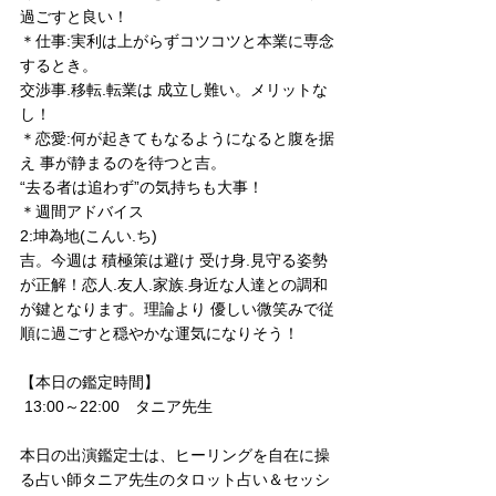
過ごすと良い！
＊仕事:実利は上がらずコツコツと本業に専念
するとき。
交渉事.移転.転業は 成立し難い。メリットな
し！
＊恋愛:何が起きてもなるようになると腹を据
え 事が静まるのを待つと吉。
“去る者は追わず”の気持ちも大事！
＊週間アドバイス
2:坤為地(こんい.ち)
吉。今週は 積極策は避け 受け身.見守る姿勢
が正解！恋人.友人.家族.身近な人達との調和
が鍵となります。理論より 優しい微笑みで従
順に過ごすと穏やかな運気になりそう！
【本日の鑑定時間】
 13:00～22:00　タニア先生
本日の出演鑑定士は、ヒーリングを自在に操
る占い師タニア先生のタロット占い＆セッシ