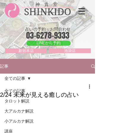
神 貴 堂
SHINKIDO
占いの予約・お問合わせ
03-6278-9333
LINEから予約
新宿本店
池袋店
記事
全ての記事
全ての記事
2/24 未来が見える癒しの占い
タロット解説
大アルカナ解説
小アルカナ解説
講座