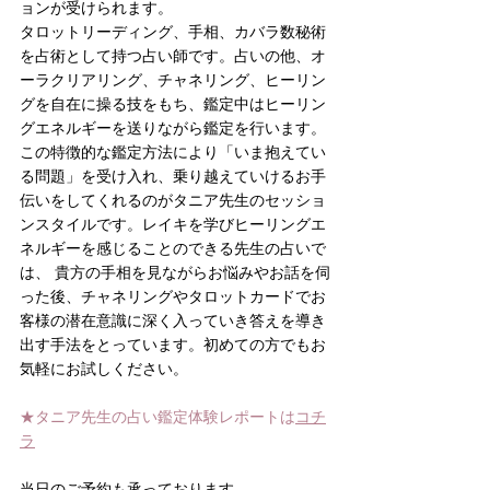
ョンが受けられます。
タロットリーディング、手相、カバラ数秘術
を占術として持つ占い師です。占いの他、オ
ーラクリアリング、チャネリング、ヒーリン
グを自在に操る技をもち、鑑定中はヒーリン
グエネルギーを送りながら鑑定を行います。
この特徴的な鑑定方法により「いま抱えてい
る問題」を受け入れ、乗り越えていけるお手
伝いをしてくれるのがタニア先生のセッショ
ンスタイルです。レイキを学びヒーリングエ
ネルギーを感じることのできる先生の占いで
は、 貴方の手相を見ながらお悩みやお話を伺
った後、チャネリングやタロットカードでお
客様の潜在意識に深く入っていき答えを導き
出す手法をとっています。初めての方でもお
気軽にお試しください。
★タニア先生の占い鑑定体験レポートは
コチ
ラ
当日のご予約も承っております。