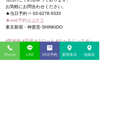
お気軽にお問合わせください。
★当日予約⇒ 03-6278-9333
★web予約は
コチラ
東京新宿・神貴堂-SHINKIDO
#数秘術
#手相
#タロット
#チャネリング
#レ
イキ
#ヒーリング
#潜在意識
#タニア
Phone
LINE
WEB予約
新宿本店
池袋店
コメント
コメントを追加…
新宿・池袋の当たる占い​店