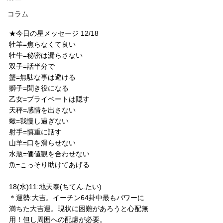
コラム
★今日の星メッセージ 12/18
牡羊=焦らなくて良い
牡牛=秘密は漏らさない
双子=話半分で
蟹=無駄な事は避ける
獅子=聞き役になる
乙女=プライベートは隠す
天秤=感情を出さない
蠍=我慢し過ぎない
射手=慎重に話す
山羊=口を滑らせない
水瓶=価値観を合わせない
魚=こっそり助けてあげる
18(水)11:地天泰(ちてん.たい)
＊運勢:大吉。イーチン64卦中最もパワーに
満ちた大吉運。現状に困難があろうと心配無
用！但し周囲への配慮が必要。