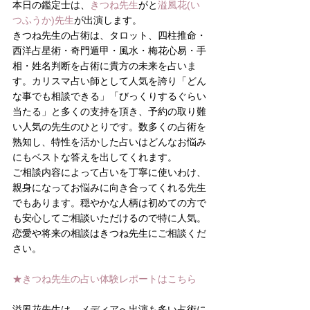
本日の鑑定士は、
きつね先生
がと
溢風花(い
つふうか)先生
が出演します。
きつね先生の占術は、タロット、四柱推命・
西洋占星術・奇門遁甲・風水・梅花心易・手
相・姓名判断を占術に貴方の未来を占いま
す。カリスマ占い師として人気を誇り「どん
な事でも相談できる」「びっくりするぐらい
当たる」と多くの支持を頂き、予約の取り難
い人気の先生のひとりです。数多くの占術を
熟知し、特性を活かした占いはどんなお悩み
にもベストな答えを出してくれます。
ご相談内容によって占いを丁寧に使いわけ、
親身になってお悩みに向き合ってくれる先生
でもあります。穏やかな人柄は初めての方で
も安心してご相談いただけるので特に人気。
恋愛や将来の相談はきつね先生にご相談くだ
さい。
★きつね先生の占い体験レポートはこちら
溢風花先生は、メディアへ出演も多い占術に