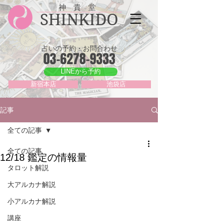
神 貴 堂
SHINKIDO
占いの予約・お問合わせ
03-6278-9333
LINEから予約
新宿本店
池袋店
記事
全ての記事
全ての記事
12/18 鑑定の情報量
タロット解説
大アルカナ解説
小アルカナ解説
講座