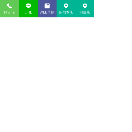
東京新宿・神貴堂-SHINKIDO
Phone
LINE
WEB予約
新宿本店
池袋店
#きつね
#四柱推命
#タロット
#奇門遁行
#風
水
#梅花心易
#手相
#姓名判断
#恋愛相談
#相
性診断
#西洋占星術
#読み取り技術
#ホロス
コープ
#溢風花
#イーチンタロット
#セラー
ピー
コメント
コメントを追加…
新宿・池袋の当たる占い​店
神貴堂（しんきどう）