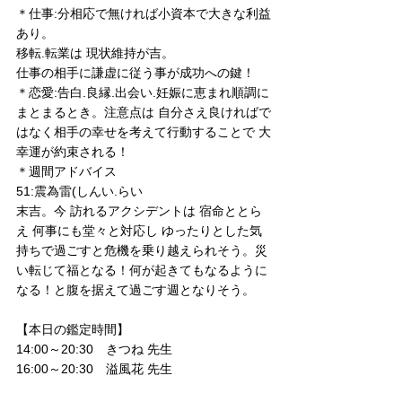
＊仕事:分相応で無ければ小資本で大きな利益
あり。
移転.転業は 現状維持が吉。
仕事の相手に謙虚に従う事が成功への鍵！
＊恋愛:告白.良縁.出会い.妊娠に恵まれ順調に
まとまるとき。注意点は 自分さえ良ければで
はなく相手の幸せを考えて行動することで 大
幸運が約束される！
＊週間アドバイス
51:震為雷(しんい.らい
末吉。今 訪れるアクシデントは 宿命ととら
え 何事にも堂々と対応し ゆったりとした気
持ちで過ごすと危機を乗り越えられそう。災
い転じて福となる！何が起きてもなるように
なる！と腹を据えて過ごす週となりそう。
【本日の鑑定時間】
14:00～20:30　きつね 先生
16:00～20:30　溢風花 先生