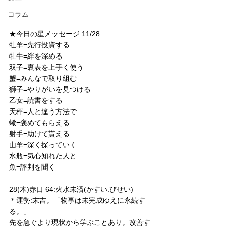
コラム
★今日の星メッセージ 11/28
牡羊=先行投資する
牡牛=絆を深める
双子=裏表を上手く使う
蟹=みんなで取り組む
獅子=やりがいを見つける
乙女=読書をする
天秤=人と違う方法で
蠍=褒めてもらえる
射手=助けて貰える
山羊=深く探っていく
水瓶=気心知れた人と
魚=評判を聞く
28(木)赤口 64:火水未済(かすい.びせい)
＊運勢:末吉。「物事は未完成ゆえに永続す
る。」
先を急ぐより現状から学ぶことあり。改善す