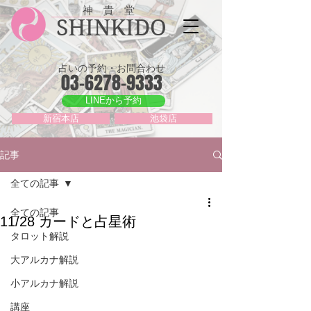
神 貴 堂
SHINKIDO
占いの予約・お問合わせ
03-6278-9333
LINEから予約
新宿本店
池袋店
記事
全ての記事
全ての記事
11/28 カードと占星術
タロット解説
大アルカナ解説
小アルカナ解説
講座