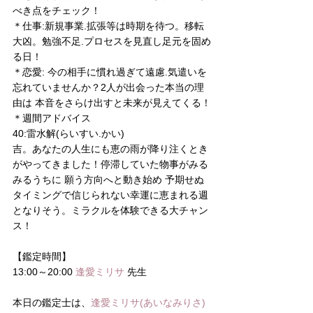
べき点をチェック！
＊仕事:新規事業.拡張等は時期を待つ。移転
大凶。勉強不足.プロセスを見直し足元を固め
る日！
＊恋愛: 今の相手に慣れ過ぎて遠慮.気遣いを
忘れていませんか？2人が出会った本当の理
由は 本音をさらけ出すと未来が見えてくる！
＊週間アドバイス
40:雷水解(らいすい.かい)
吉。あなたの人生にも恵の雨が降り注くとき
がやってきました！停滞していた物事がみる
みるうちに 願う方向へと動き始め 予期せぬ
タイミングで信じられない幸運に恵まれる週
となりそう。ミラクルを体験できる大チャン
ス！
【鑑定時間】
13:00～20:00 
逢愛ミリサ 
先生
本日の鑑定士は、
逢愛ミリサ(あいなみりさ)