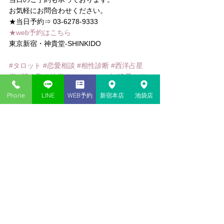
お気軽にお問合わせください。 
★当日予約⇒ 03-6278-9333 
★web予約はこちら
東京新宿・神貴堂-SHINKIDO
#タロット
#恋愛相談
#相性診断
#西洋占星
術
#読み取り技術
#ホロスコープ
#逢愛ミリ
サ
#ルーン
#オラクルカード
#恋愛
#ミリサ
Phone
LINE
WEB予約
新宿本店
池袋店
コメント
コメントを追加…