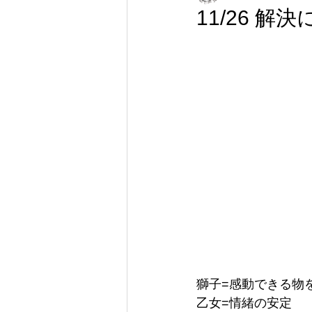
11/26 解
獅子=感動できる物
乙女=情緒の安定