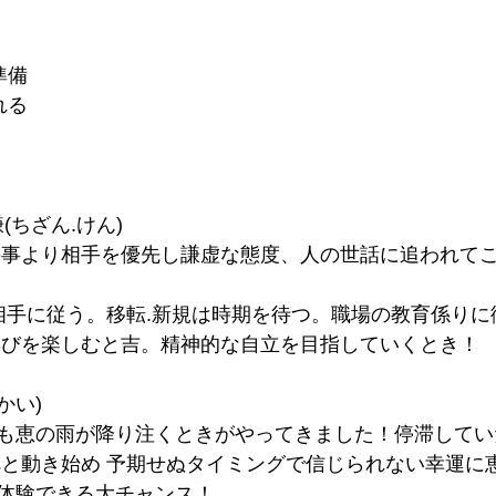
準備
れる
謙(ちざん.けん)
の事より相手を優先し謙虚な態度、人の世話に追われて
.相手に従う。移転.新規は時期を待つ。職場の教育係り
喜びを楽しむと吉。精神的な自立を目指していくとき！
かい)
も恵の雨が降り注くときがやってきました！停滞してい
へと動き始め 予期せぬタイミングで信じられない幸運に
体験できる大チャンス！