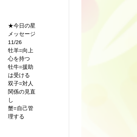
★今日の星
メッセージ 
11/26
牡羊=向上
心を持つ
牡牛=援助
は受ける
双子=対人
関係の見直
し
蟹=自己管
理する