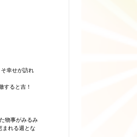
こそ幸せが訪れ
に徹すると吉！
た物事がみるみ
恵まれる週とな