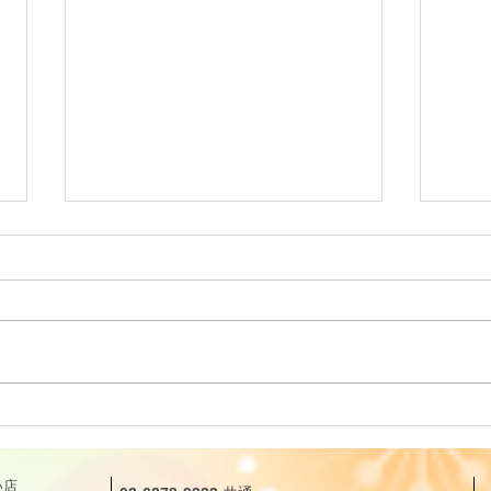
リーディングに役立つタロッ
リー
ト解説｜カップ・クイーン
ト解
（QUEEN OF CUPS）「癒し
（KN
​店