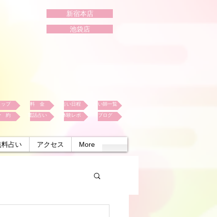
新宿本店
池袋店
トップ
料 金
占い日程
占い師一覧
予 約
電話占い
体験レポ
ブログ
無料占い
アクセス
More