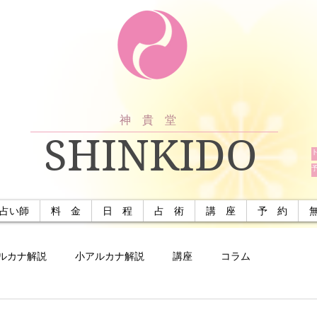
神 貴 堂
SHINKIDO
占い師
料 金
日 程
占 術
講 座
予 約
ルカナ解説
小アルカナ解説
講座
コラム