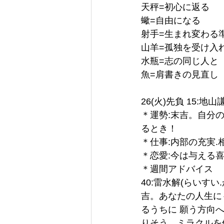
天秤=初心に返る
蠍=自由になる
射手=生まれ変わる
山羊=孤独を受け入
水瓶=志の同じ人と
魚=肩書きの見直し
26(火)先負 15:地山
＊運勢:末吉。自分
るとき！
＊仕事:内部の充実
＊恋愛:今は与える
＊週間アドバイス
40:雷水解(らいすい.
吉。あなたの人生に
るうちに 願う方向
りそう。ミラクルを