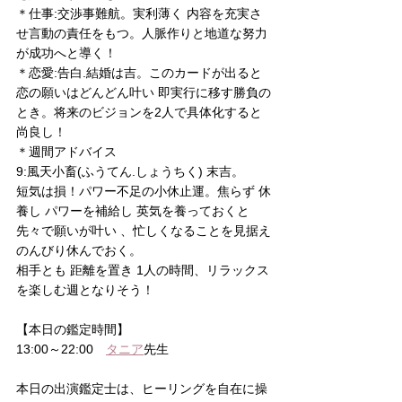
＊仕事:交渉事難航。実利薄く 内容を充実さ
せ言動の責任をもつ。人脈作りと地道な努力
が成功へと導く！
＊恋愛:告白.結婚は吉。このカードが出ると 
恋の願いはどんどん叶い 即実行に移す勝負の
とき。将来のビジョンを2人で具体化すると
尚良し！
＊週間アドバイス
9:風天小畜(ふうてん.しょうちく) 末吉。
短気は損！パワー不足の小休止運。焦らず 休
養し パワーを補給し 英気を養っておくと 
先々で願いが叶い 、忙しくなることを見据え
のんびり休んでおく。
相手とも 距離を置き 1人の時間、リラックス
を楽しむ週となりそう！
【本日の鑑定時間】
13:00～22:00　
タニア
先生
本日の出演鑑定士は、ヒーリングを自在に操