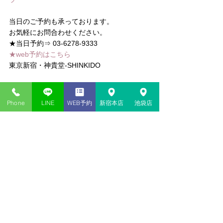
当日のご予約も承っております。
お気軽にお問合わせください。
★当日予約⇒ 03-6278-9333
★web予約はこちら
東京新宿・神貴堂-SHINKIDO
#タロット
#タニア
#チャネリング
#ヒーリン
グ
#レイキ
#トートタロット
#手相
#数秘術
Phone
LINE
WEB予約
新宿本店
池袋店
コメント
コメントを追加…