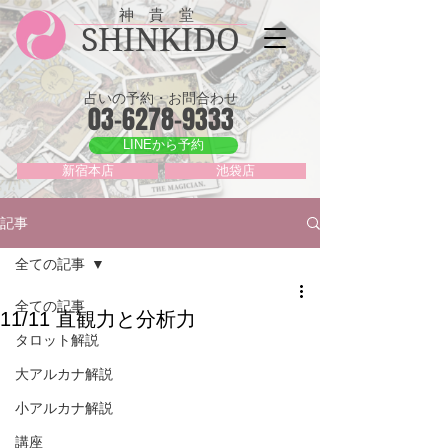
神 貴 堂
SHINKIDO
占いの予約・お問合わせ
03-6278-9333
LINEから予約
新宿本店
池袋店
記事
全ての記事
全ての記事
11/11 直観力と分析力
タロット解説
大アルカナ解説
小アルカナ解説
講座