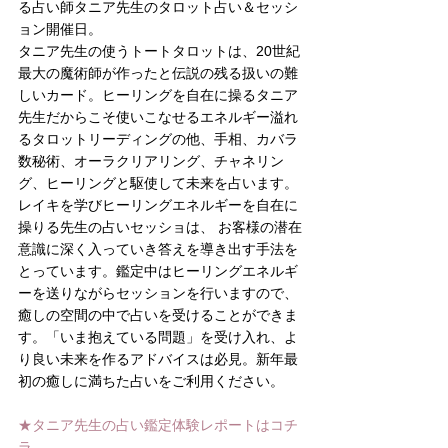
る占い師タニア先生のタロット占い＆セッシ
ョン開催日。
タニア先生の使うトートタロットは、20世紀
最大の魔術師が作ったと伝説の残る扱いの難
しいカード。ヒーリングを自在に操るタニア
先生だからこそ使いこなせるエネルギー溢れ
るタロットリーディングの他、手相、カバラ
数秘術、オーラクリアリング、チャネリン
グ、ヒーリングと駆使して未来を占います。
レイキを学びヒーリングエネルギーを自在に
操りる先生の占いセッショは、 お客様の潜在
意識に深く入っていき答えを導き出す手法を
とっています。鑑定中はヒーリングエネルギ
ーを送りながらセッションを行いますので、
癒しの空間の中で占いを受けることができま
す。「いま抱えている問題」を受け入れ、よ
り良い未来を作るアドバイスは必見。新年最
初の癒しに満ちた占いをご利用ください。
★タニア先生の占い鑑定体験レポートはコチ
ラ