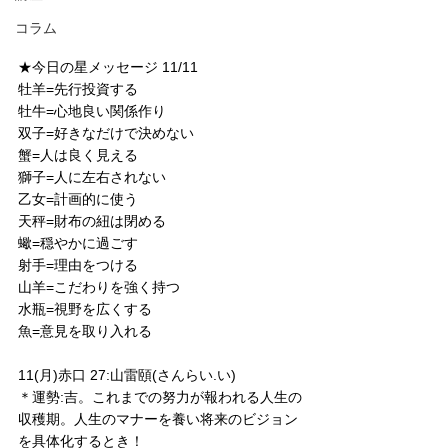
コラム
★今日の星メッセージ 11/11
牡羊=先行投資する
牡牛=心地良い関係作り
双子=好きなだけで決めない
蟹=人は良く見える
獅子=人に左右されない
乙女=計画的に使う
天秤=財布の紐は閉める
蠍=穏やかに過ごす
射手=理由をつける
山羊=こだわりを強く持つ
水瓶=視野を広くする
魚=意見を取り入れる
11(月)赤口 27:山雷頤(さんらい.い)
＊運勢:吉。これまでの努力が報われる人生の
収穫期。人生のマナーを養い将来のビジョン
を具体化するとき！