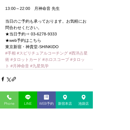
13:00～22:00　月神命音 先生
当日のご予約も承っております。お気軽にお
問合わせください。
★当日予約⇒ 03-6278-9333
★web予約はこちら
東京新宿・神貴堂-SHINKIDO
#手相
#スピリチュアルコーチング
#西洋占星
術
#タロットカード
#ホロスコープ
#タロッ
ト
#月神命音
#九星気学
Phone
LINE
WEB予約
新宿本店
池袋店
コメント
コメントを追加…