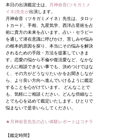
本日の出演鑑定士は、
月神命音(ツキガミメ
イネ)先生
が
出演します。
月神命音（ツキガミメイネ）先生は、タロッ
トカード、手相、九星気学、西洋占星術を占
術に貴方の未来を占います。占い・セラピー
を通して潜在意識に呼びかけ、苦しみや悩み
の根本的原因を探り、本当にその悩みを解決
されるための手段・方法を提案していきま
す。恋愛の悩から不倫や復活愛など、なかな
か人に相談できない事でも、決めつけではな
く、その方がどうなりたいかをお聞きしなが
ら、より良い方向へ進んでいけるように鑑定
することを心がけています。 どんなことで
も、気軽にご相談ください。どんな些細なこ
とでも心を込めて鑑定いたします。ひとりで
悩まないで是非いらしてください。
★月神命音先生の占い体験レポートは
コチラ
【鑑定時間】