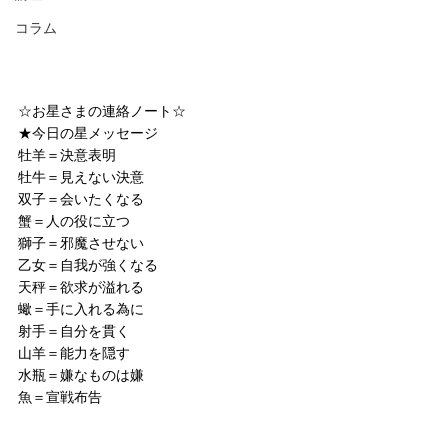
コラム
☆お星さまの連絡ノート☆
★今日の星メッセージ
牡羊＝決意表明
牡牛＝見えない決意
双子＝会いたくなる
蟹＝人の役に立つ
獅子＝邪魔させない
乙女＝自我が強くなる
天秤＝欲求が溢れる
蠍＝手に入れる為に
射手＝自分を貫く
山羊＝能力を隠す
水瓶＝嫌なものは嫌
魚＝宣戦布告