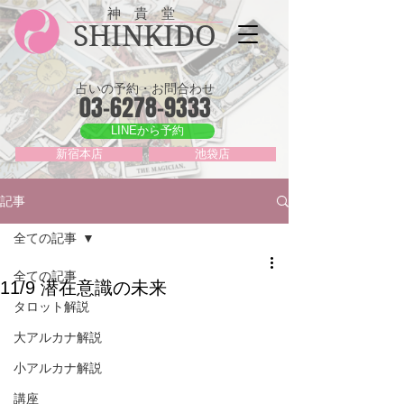
神 貴 堂
SHINKIDO
占いの予約・お問合わせ
03-6278-9333
LINEから予約
新宿本店
池袋店
記事
全ての記事
全ての記事
11/9 潜在意識の未来
タロット解説
大アルカナ解説
小アルカナ解説
講座