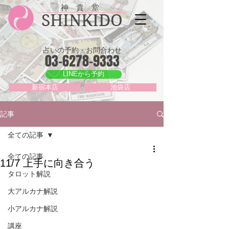
神 貴 堂
SHINKIDO
占いの予約・お問合わせ
03-6278-9333
LINEから予約
新宿本店
池袋店
記事
全ての記事
全ての記事
11/7 上手に向き合う
タロット解説
大アルカナ解説
小アルカナ解説
講座