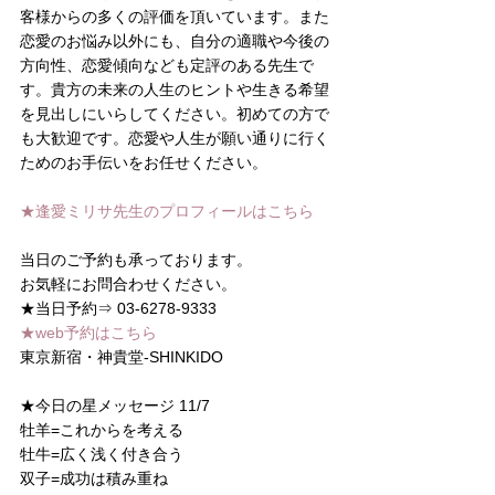
客様からの多くの評価を頂いています。また
恋愛のお悩み以外にも、自分の適職や今後の
方向性、恋愛傾向なども定評のある先生で
す。貴方の未来の人生のヒントや生きる希望
を見出しにいらしてください。初めての方で
も大歓迎です。恋愛や人生が願い通りに行く
ためのお手伝いをお任せください。
★逢愛ミリサ先生のプロフィールはこちら
当日のご予約も承っております。
お気軽にお問合わせください。 
★当日予約⇒ 03-6278-9333 
★web予約はこちら
東京新宿・神貴堂-SHINKIDO
★今日の星メッセージ 11/7
牡羊=これからを考える
牡牛=広く浅く付き合う
双子=成功は積み重ね