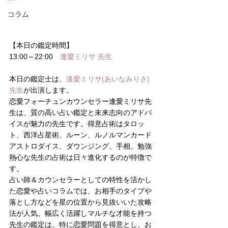
コラム
【本日の鑑定時間】
13:00～22:00　
逢愛ミリサ 先生
本日の鑑定士は、
逢愛ミリサ(あいなみりさ)
先生
が出演します。
恋愛フォーチュンカウンセラー逢愛ミリサ先
生は、質の高い占い鑑定と未来志向のアドバ
イスが魅力の先生です。得意占術はタロッ
ト、西洋占星術、ルーン、ルノルマンカード
アストロダイス、ダウンジング、手相。勉強
熱心な先生の占術は日々進化するのが特徴で
す。
占い師＆カウンセラーとしての特性を活かし
た恋愛や占いコラムでは、お相手のタイプや
落とし方などを星の位置から見抜いいた攻略
法が人気。幅広く活躍しマルチな才能を持つ
先生の鑑定は、特に恋愛問題を得意とし、お