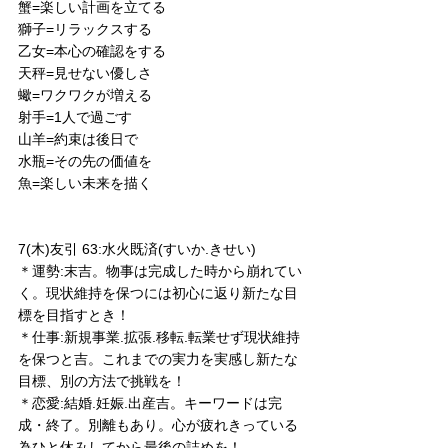
蟹=楽しい計画を立てる
獅子=リラックスする
乙女=本心の確認をする
天秤=見せない優しさ
蠍=ワクワクが増える
射手=1人で過ごす
山羊=約束は後日で
水瓶=その先の価値を
魚=楽しい未来を描く
7(木)友引 63:水火既済(すいか.きせい)
＊運勢:末吉。物事は完成した時から崩れてい
く。現状維持を保つには初心に返り新たな目
標を目指すとき！
＊仕事:新規事業.拡張.移転.転業せず現状維持
を保つと吉。これまでの実力を実感し新たな
目標、別の方法で挑戦を！
＊恋愛:結婚.妊娠.出産吉。キーワードは完
成・終了。別離もあり。心が疲れきっている
為ひと休みしてから最後の詰めを！