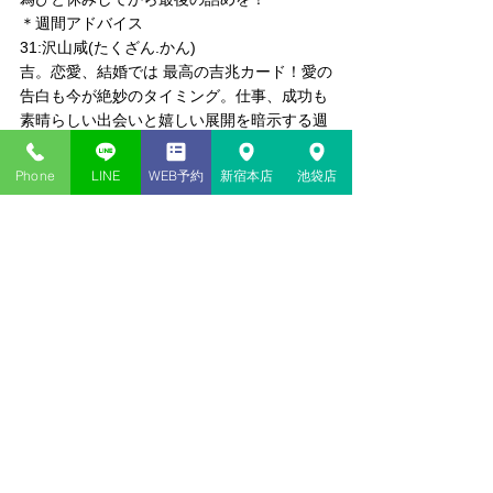
＊週間アドバイス
31:沢山咸(たくざん.かん)
吉。恋愛、結婚では 最高の吉兆カード！愛の
告白も今が絶妙のタイミング。仕事、成功も
素晴らしい出会いと嬉しい展開を暗示する週
となりそう！
Phone
LINE
WEB予約
新宿本店
池袋店
コメント
コメントを追加…
新宿・池袋の当たる占い​店
神貴堂（しんきどう）