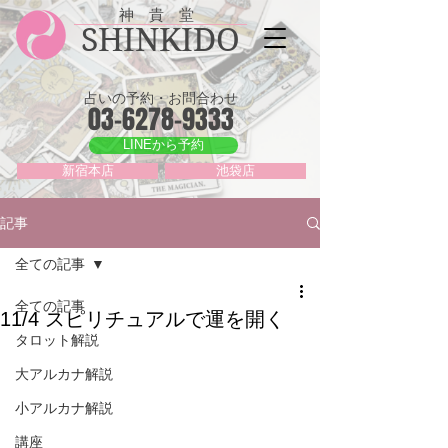
神 貴 堂
SHINKIDO
占いの予約・お問合わせ
03-6278-9333
LINEから予約
新宿本店
池袋店
記事
全ての記事
全ての記事
11/4 スピリチュアルで運を開く
タロット解説
大アルカナ解説
小アルカナ解説
講座