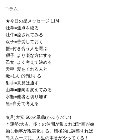
コラム
★今日の星メッセージ 11/4
牡羊=焦点を絞る
牡牛=流されてみる
双子=苦労しておく
蟹=付き合う人を選ぶ
獅子=より楽な方にする
乙女=よく考えて決める
天秤=愛をくれる人と
蠍=1人で行動する
射手=意見は通す
山羊=趣向を変えてみる
水瓶=他者と切り離す
魚=自分で考える
4(月)大安 50:火風鼎(かふう.てい)
＊運勢:大吉。多くの仲間が集まれば計画が始
動し物事が現実化する。積極的に調整すれば
尚スムーズに。人生の本番がやってくる！