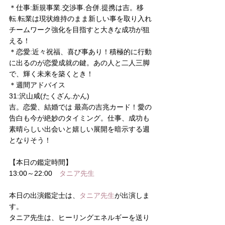
＊仕事:新規事業.交渉事.合併.提携は吉。移
転.転業は現状維持のまま新しい事を取り入れ
チームワーク強化を目指すと大きな成功が狙
える！
＊恋愛:近々祝福、喜び事あり！積極的に行動
に出るのが恋愛成就の鍵。あの人と二人三脚
で、輝く未来を築くとき！
＊週間アドバイス
31:沢山咸(たくざん.かん)
吉。恋愛、結婚では 最高の吉兆カード！愛の
告白も今が絶妙のタイミング。仕事、成功も
素晴らしい出会いと嬉しい展開を暗示する週
となりそう！
【本日の鑑定時間】
13:00～22:00　
タニア先生
本日の出演鑑定士は、
タニア先生
が出演しま
す。
タニア先生は、ヒーリングエネルギーを送り