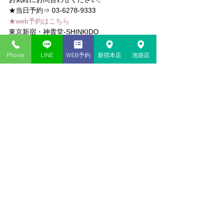
★当日予約⇒ 03-6278-9333
★web予約はこちら
東京新宿・神貴堂-SHINKIDO
Phone
LINE
WEB予約
新宿本店
池袋店
コメント
コメントを追加…
新宿・池袋の当たる占い​店
神貴堂（しんきどう）
03-6278-9333
共通
＜新宿本店＞
東京都新宿区歌舞伎町１丁目１２
−１４
2F
＜池袋店＞