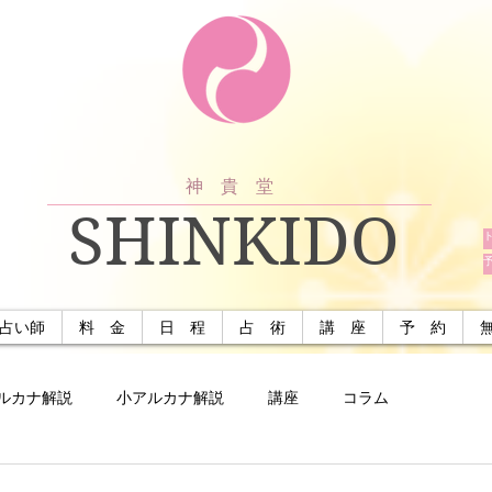
神 貴 堂
SHINKIDO
占い師
料 金
日 程
占 術
講 座
予 約
ルカナ解説
小アルカナ解説
講座
コラム