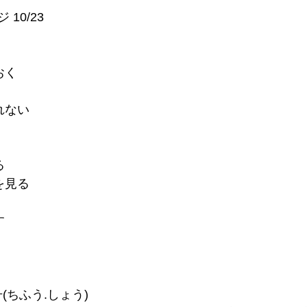
10/23
おく
れない
る
を見る
す
風升(ちふう.しょう)