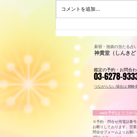
コメントを追加…
リーディングに役立つタロッ
ト解説｜カップ・キング
（KING OF CUPS）「寛容と
新宿・池袋の当たる占い
包容力」
神貴堂（しんきど
鑑定の予約・お問合わ
03-6278-933
つながらない場合は
090-
web予約はココ
​※予約・問合せ用電話番
お断りしております。営業
問合せフォームよりお願い