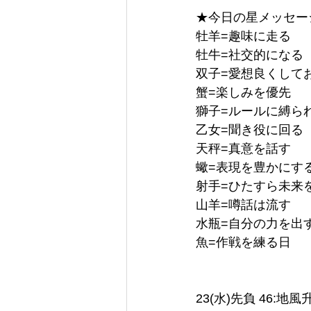
★今日の星メッセージ 
牡羊=趣味に走る
牡牛=社交的になる
双子=愛想良くして
蟹=楽しみを優先
獅子=ルールに縛ら
乙女=聞き役に回る
天秤=真意を話す
蠍=表現を豊かにす
射手=ひたすら未来
山羊=噂話は流す
水瓶=自分の力を出
魚=作戦を練る日
23(水)先負 46:地