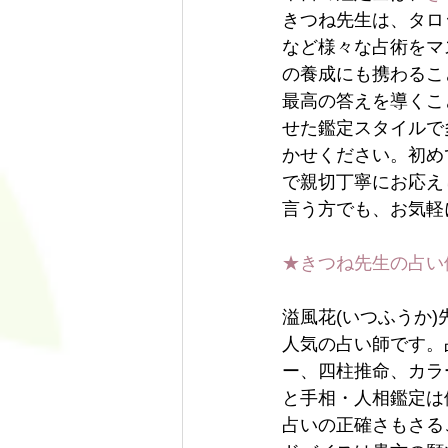
きつね先生は、タロ
など様々な占術をマ
の養成にも携わるこ
最高の答えを導くこ
せた鑑定スタイルで
かせください。初め
で親切丁寧にお応え
言う方でも、お気軽
★きつね先生の占い
溢風花(いつふうか
人気の占い師です。
ー、四柱推命、カラ
と手相・人相鑑定は
占いの正確さもさる