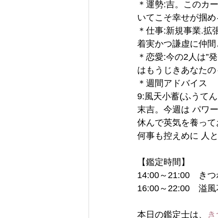
＊運勢:吉。このカ
いてこそ幸せが掴め
＊仕事:新規事業.拡
着実かつ謙虚に仲間
＊恋愛:今の2人は
はもうじきあなたの
＊週間アドバイス
9:風天小蓄(ふうてん
末吉。今週は パワ
休んで英気を養って
何事も控えめに 人
【鑑定時間】
14:00～21:00　き
16:00～22:00　溢
本日の鑑定士は、
き