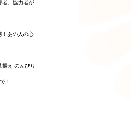
導者、協力者が
感！あの人の心
見据え のんびり
んで！