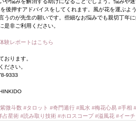
いや悩みを解消する助けになることでしょう。悩みや迷
中を後押すアドバイスをしてくれます。風が花を運ぶよ
言うのが先生の願いです。些細なお悩みでも親切丁年に
に是非ご利用ください。
体験レポートはこちら
ております。
ください。 
-9333 
INKIDO
#紫微斗数
#タロット
#奇門遁行
#風水
#梅花心易
#手相
洋占星術
#読み取り技術
#ホロスコープ
#溢風花
#イー