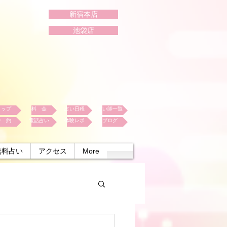
新宿本店
池袋店
トップ
料 金
占い日程
占い師一覧
予 約
電話占い
体験レポ
ブログ
無料占い
アクセス
More