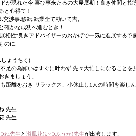
ードが現れた今 喜び事来たるの大発展期！良き仲間と指
ると心得て！
張.交渉事.移転.転業全て動いて吉。
と確かな成功へ進むとき！
”発展相性”良きアドバイザーのおかげで一気に進展する予
ものに。
.しょうちく)
ー不足の為願いはすぐに叶わず 先々大忙しになることを
おきましょう。
とも距離をおき リラックス、小休止し1人の時間を楽し
つね 先生
風花 先生
つね先生
と
溢風花(いつふうか)先生
が出演します。