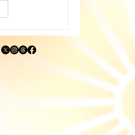
ディングに役立つタロッ
説｜カップ・ナイト
IGHT OF CUPS）「実
する思い」