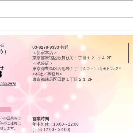
リーディングに役立つタロッ
リー
ト解説｜カップ・クイーン
ト解
（QUEEN OF CUPS）「癒し
（KN
​店
03-6278-9333
共通
と愛情」
現化
う）
＜新宿本店＞
東京都新宿区歌舞伎町１丁目１２
−１４
2F
＜池袋店＞
せ
東京都豊島区西池袋１丁目４２−１ 山田ビル 2F
3
<本社／事務局>
東京都練馬区田柄
１丁目
２１
2F
5080-2978
から
号への営業等は
営業時間
等のご連絡は
年中無休：13:00～22:00
致します。
(土日 12:00～22:00)