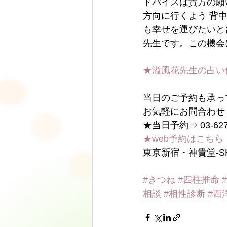
ドバイスは貴方の願
方向に行くよう 背
も幸せを運びたいと
先生です。この機会
★溢風花先生の占い
当日のご予約も承っ
お気軽にお問合わせ
★当日予約⇒ 03-6278
★web予約はこちら
東京新宿・神貴堂-SH
#きつね
#四柱推命
相談
#相性診断
#西