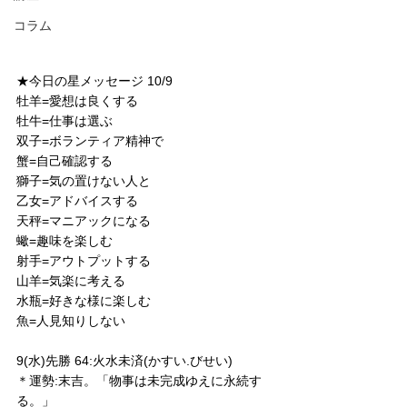
コラム
★今日の星メッセージ 10/9
牡羊=愛想は良くする
牡牛=仕事は選ぶ
双子=ボランティア精神で
蟹=自己確認する
獅子=気の置けない人と
乙女=アドバイスする
天秤=マニアックになる
蠍=趣味を楽しむ
射手=アウトプットする
山羊=気楽に考える
水瓶=好きな様に楽しむ
魚=人見知りしない
9(水)先勝 64:火水未済(かすい.びせい)
＊運勢:末吉。「物事は未完成ゆえに永続す
る。」