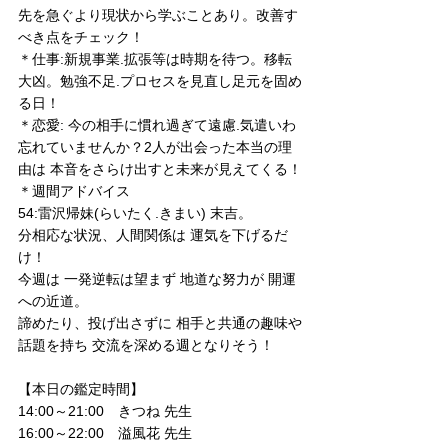
先を急ぐより現状から学ぶことあり。改善す
べき点をチェック！
＊仕事:新規事業.拡張等は時期を待つ。移転
大凶。勉強不足.プロセスを見直し足元を固め
る日！
＊恋愛: 今の相手に慣れ過ぎて遠慮.気遣いわ
忘れていませんか？2人が出会った本当の理
由は 本音をさらけ出すと未来が見えてくる！
＊週間アドバイス
54:雷沢帰妹(らいたく.きまい) 末吉。
分相応な状況、人間関係は 運気を下げるだ
け！
今週は 一発逆転は望まず 地道な努力が 開運
への近道。
諦めたり、投げ出さずに 相手と共通の趣味や
話題を持ち 交流を深める週となりそう！
【本日の鑑定時間】
14:00～21:00　きつね 先生
16:00～22:00　溢風花 先生