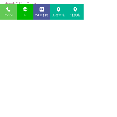
★web予約はこちら
東京新宿・神貴堂-SHINKIDO
Phone
LINE
WEB予約
新宿本店
池袋店
#きつね
#四柱推命
#紫微斗数
#タロット
#奇
門遁行
#風水
#梅花心易
#手相
#姓名判断
#恋
愛相談
#相性診断
#西洋占星術
#読み取り技
術
#ホロスコープ
#溢風花
#イーチンタロッ
ト
#セラーピー
コメント
コメントを追加…
新宿・池袋の当たる占い​店