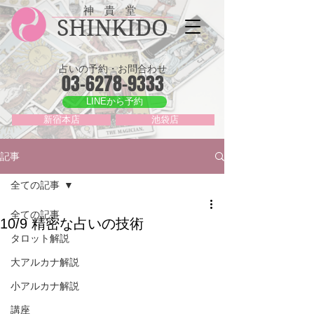
神 貴 堂
SHINKIDO
占いの予約・お問合わせ
03-6278-9333
LINEから予約
新宿本店
池袋店
記事
全ての記事
全ての記事
10/9 精密な占いの技術
タロット解説
大アルカナ解説
小アルカナ解説
講座