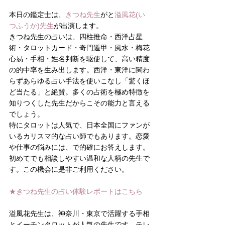
本日の鑑定士は、
きつね先生
がと
溢風花(い
つふうか)先生
が出演します。
きつね先生の占いは、四柱推命・西洋占星
術・タロットカード・奇門遁甲・風水・梅花
心易・手相・姓名判断を駆使して、高い精度
の的中率を生み出します。西洋・東洋に関わ
らずあらゆる占い手法を使いこなし「驚くほ
ど当たる」と絶賛。多くの占術を極め特徴を
知りつくした先生だからこその能力と言える
でしょう。
特にタロットは人気で、日本全国にファンが
いるカリスマ的な占い師でもあります。恋愛
や仕事の悩みには、で的確にお答えします。
初めてでも相談しやすい温和な人柄の先生で
す。この機会に是非ご利用ください。
★きつね先生の占い体験レポートはこちら
溢風花先生は、神奈川・東京で活躍する手相
とイーチンタロットが人気の先生です。テレ