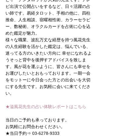
ビ出演で公開占いをするなど、日々活躍の占
い師です。易経タロット、手相の他に、四柱
推命、人生相談、宿曜相性術、カラーセラピ
ー、数秘術、オラクルカードを占術に心を込
めた鑑定が魅力。
様々な職業、波乱万丈な経歴を持つ風花先生
の人生経験を活かした鑑定は、悩んでいる、
迷ってる方のいきたい方向に 幸せになれるよ
うそっと背中を後押すアドバイスを致しま
す。風が花を運ぶように、皆さんにも幸せを
お運びしたいとおもっております。一期一会
をモットーに今日会った方との出会いを大切
にする先生です。お気軽に会いに来てくださ
い。
★溢風花先生の占い体験レポートはこちら
当日のご予約も承っております。
お気軽にお問合わせください。  
★当日予約⇒ 03-6278-9333 