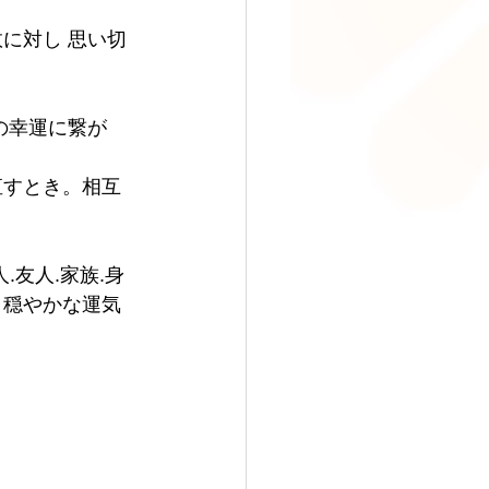
に対し 思い切
の幸運に繋が
直すとき。相互
.友人.家族.身
と穏やかな運気