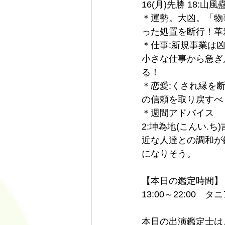
16(月)先勝 18:山風
＊運勢。大凶。「物
った処置を断行！革
＊仕事:新規事業は
小さな仕事から急ぎ
る！
＊恋愛:くされ縁を
の信頼を取り戻すべ
＊週間アドバイス
2:坤為地(こんい.
近な人達との調和が
になりそう。
【本日の鑑定時間】 
13:00～22:00　タ
本日の出演鑑定士は