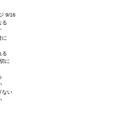
9/16
なる
す
考に
れる
大切に
る
い
ぎない
い