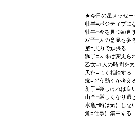
★今日の星メッセージ 
牡羊=ポジティブに
牡牛=今を見つめ直
双子=人の意見を参
蟹=実力で頑張る
獅子=未来は変えら
乙女=1人の時間を
天秤=よく相談する
蠍=どう動くか考え
射手=楽しければ良
山羊=厳しくなり過
水瓶=噂は気にしな
魚=仕事に集中する