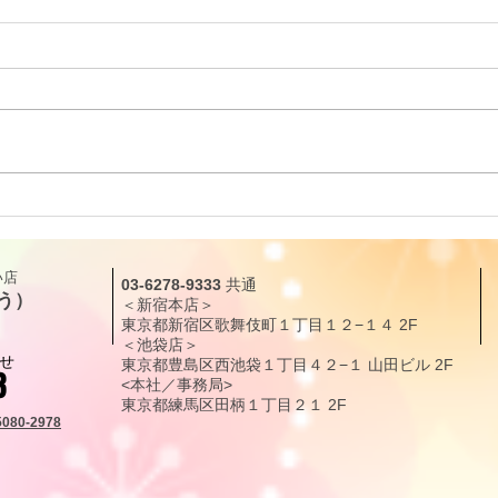
リーディングに役立つタロッ
リー
ト解説｜カップ・クイーン
ト解
（QUEEN OF CUPS）「癒し
（KN
​店
03-6278-9333
共通
と愛情」
現化
う）
＜新宿本店＞
東京都新宿区歌舞伎町１丁目１２
−１４
2F
＜池袋店＞
せ
東京都豊島区西池袋１丁目４２−１ 山田ビル 2F
3
<本社／事務局>
東京都練馬区田柄
１丁目
２１
2F
5080-2978