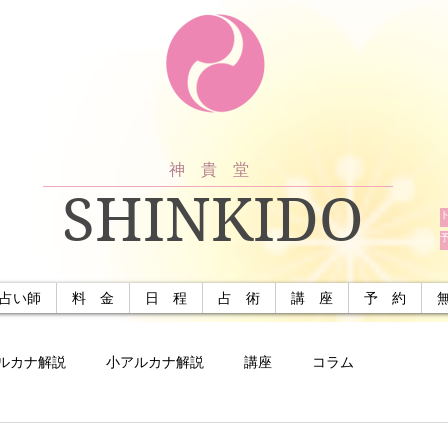
神 貴 堂
SHINKIDO
占い師
料 金
日 程
占 術
講 座
予 約
ルカナ解説
小アルカナ解説
講座
コラム