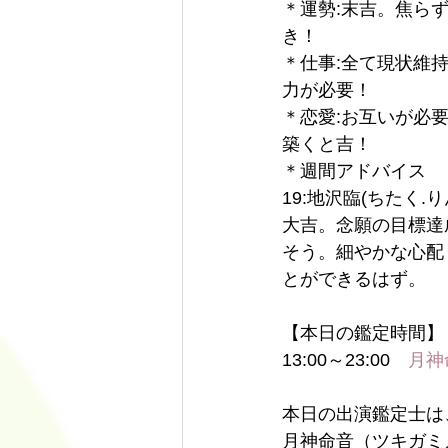
＊運勢:末吉。焦ら
き！
＊仕事:全て現状維
力が必要！
＊恋愛:お互いが必
築くと吉！
＊週間アドバイス
19:地沢臨(ちたく.り
大吉。念願の目標達
そう。細やかな心配
とができるはず。
【本日の鑑定時間】
13:00～23:00　
月神
本日の出演鑑定士は
月神命音（ツキガミ