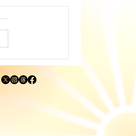
ディングに役立つタロッ
説｜カップ・ナイト
IGHT OF CUPS）「実
する思い」