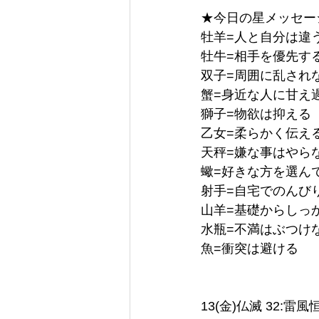
★今日の星メッセージ 
牡羊=人と自分は違
牡牛=相手を優先す
双子=周囲に乱され
蟹=身近な人に甘え
獅子=物欲は抑える
乙女=柔らかく伝え
天秤=嫌な事はやら
蠍=好きな方を選ん
射手=自宅でのんび
山羊=基礎からしっ
水瓶=不満はぶつけ
魚=衝突は避ける
13(金)仏滅 32:雷