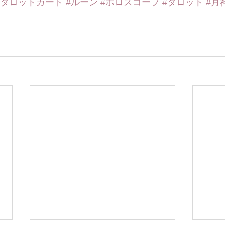
#タロットカード
#ルーン
#ホロスコープ
#タロット
#月