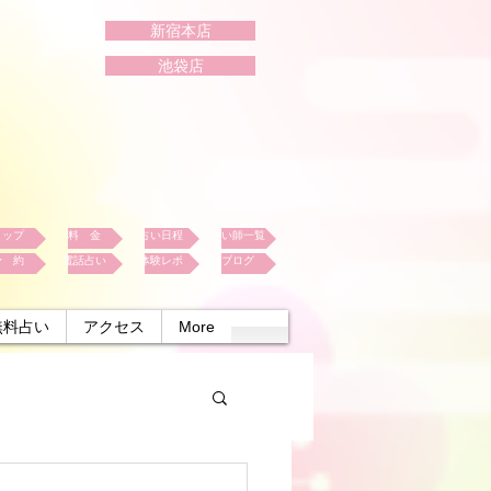
新宿本店
池袋店
トップ
料 金
占い日程
占い師一覧
予 約
電話占い
体験レポ
ブログ
無料占い
アクセス
More