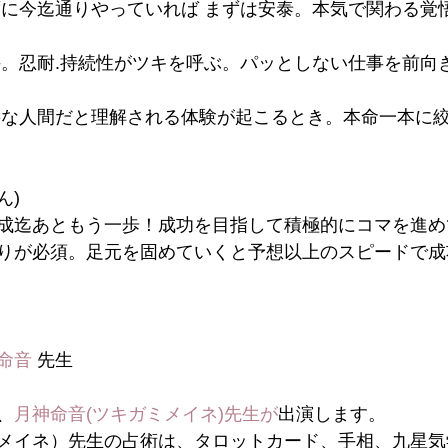
ずに今迄通りやっていれば まずは安泰。本気で関わる覚
持。忍耐.持続性がツキを呼ぶ。パッとしない仕事を前向
要な人間だと理解される体験が起こるとき。本命一本に絞
ん)
成迄あともう一歩！成功を目指して積極的にコマを進め
りが必須。足元を固めていくと予想以上のスピードで成
 
命音
 先生
、
月神命音(ツキガミメイネ)先生
が
出演します。
メイネ）先生の占術は、タロットカード、手相、九星気