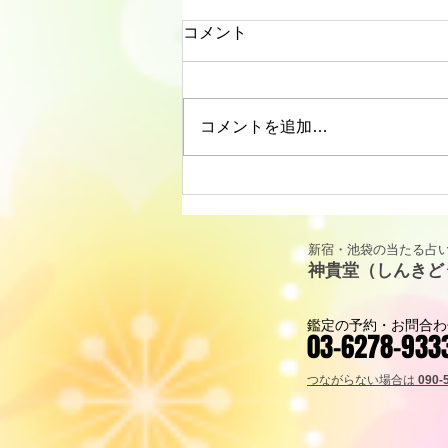
コメント
コメントを追加…
リーディングに役立つタロッ
ト解説｜カップ・キング
（KING OF CUPS）「寛容と
新宿・池袋の当たる占い
包容力」
神貴堂（しんきど
鑑定の予約・お問合わ
03-6278-933
つながらない場合は
090-