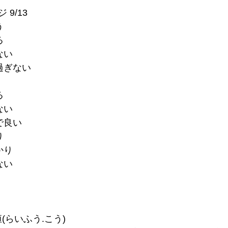
9/13
う
る
ない
過ぎない
る
ない
で良い
り
かり
ない
風恒(らいふう.こう)