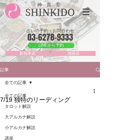
神 貴 堂
SHINKIDO
占いの予約・お問合わせ
03-6278-9333
LINEから予約
新宿本店
池袋店
記事
全ての記事
全ての記事
7/19 独特のリーディング
タロット解説
大アルカナ解説
小アルカナ解説
講座