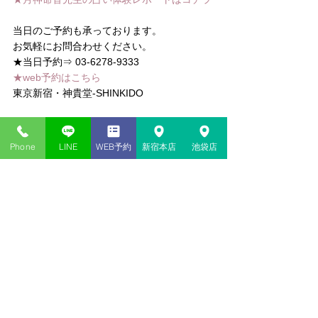
当日のご予約も承っております。
お気軽にお問合わせください。
★当日予約⇒ 03-6278-9333
★web予約はこちら
東京新宿・神貴堂-SHINKIDO
#手相
#西洋占星術
#タロットカード
#ホロス
コープ
#タロット
#月神命音
#九星気学
Phone
LINE
WEB予約
新宿本店
池袋店
コメント
コメントを追加…