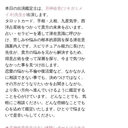
本日の出演鑑定士は、
月神命音(ツキガミメ
イネ)先生
が
出演します。
タロットカード、手相・人相、九星気学、西
洋占星術をつかって貴方の未来を占います。
占い・セラピーを通して潜在意識に呼びか
け、苦しみや悩みの根本的原因を探る潜在意
識案内人です。スピリチュアル能力に長けた
先生が、貴方の悩みを元から解決するため、
得意占術を使って深層を探り、今まで気づか
なかった事を見つけ出します。
恋愛の悩から不倫や復活愛など、なかなか人
に相談できない事でも、決めつけではなく、
その方がどうなりたいかをお聞きしながら、
より良い方向へ進んでいけるように鑑定する
ことを心がけています。 どんなことでも、気
軽にご相談ください。どんな些細なことでも
心を込めて鑑定いたします。ひとりで悩まな
いで是非いらしてください。
★月神命音先生の占い体験レポートは
コチラ