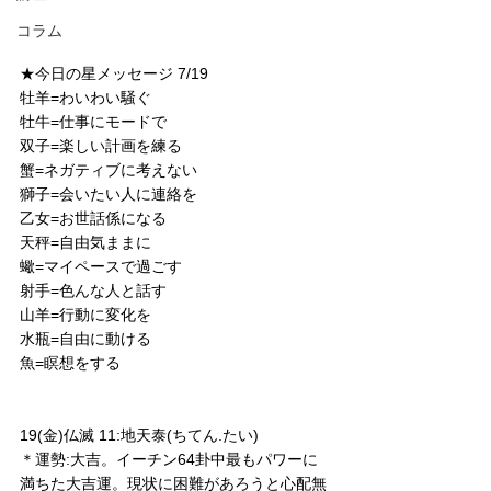
コラム
★今日の星メッセージ 7/19
牡羊=わいわい騒ぐ
牡牛=仕事にモードで
双子=楽しい計画を練る
蟹=ネガティブに考えない
獅子=会いたい人に連絡を
乙女=お世話係になる
天秤=自由気ままに
蠍=マイペースで過ごす
射手=色んな人と話す
山羊=行動に変化を
水瓶=自由に動ける
魚=瞑想をする
19(金)仏滅 11:地天泰(ちてん.たい)
＊運勢:大吉。イーチン64卦中最もパワーに
満ちた大吉運。現状に困難があろうと心配無