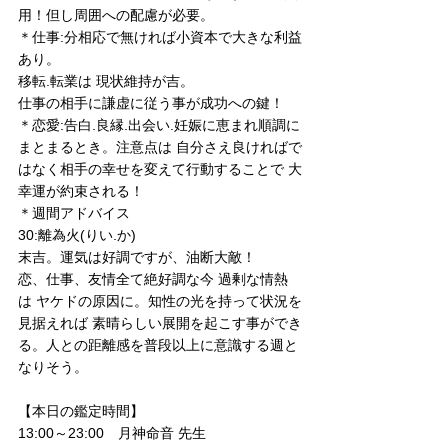
用！但し周囲への配慮が必要。
＊仕事:分相応で無ければ小資本で大きな利益
あり。
移転.転業は 現状維持が吉。
仕事の相手に謙虚に従う事が成功への鍵！
＊恋愛:告白.良縁.出会い.妊娠に恵まれ順調に
まとまるとき。注意点は 自分さえ良ければで
はなく相手の幸せを変えて行動することで 大
幸運が約束される！
＊週間アドバイス
30:離為火(りい.か)
末吉。運気は好調ですが、油断大敵！
恋、仕事、友情全て絶好調な今 過剰な情熱
は ヤケドの原因に。知性の光を持って状況を
見据えれば 素晴らしい展開を起こす事ができ
る。人との距離感を普段以上に意識する週と
なりそう。
【本日の鑑定時間】 
13:00～23:00　月神命音 先生