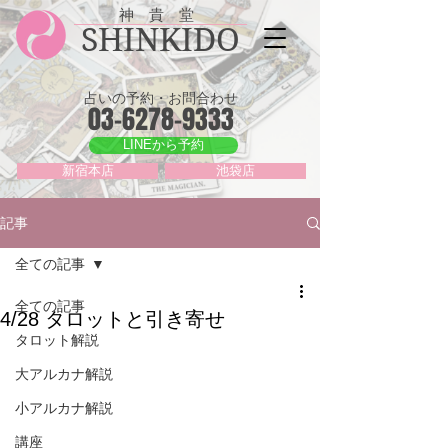
神 貴 堂
SHINKIDO
占いの予約・お問合わせ
03-6278-9333
LINEから予約
新宿本店
池袋店
記事
全ての記事
全ての記事
4/28 タロットと引き寄せ
タロット解説
大アルカナ解説
小アルカナ解説
講座