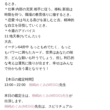
るとき。
＊仕事:内部の充実.相手に従う。移転.新規は
時期を待つ。職場の教育係りに徹するとき。
＊恋愛:今は与える喜びを楽しむと吉。精神的
な自立を目指していくとき。
＊今週のアドバイス
11:地天泰(ちてん.たい)
大吉。
イーチン64卦中 もっともめでたく、もっと
もパワーに満ちたカード。世界はあなたの味
方、どんな願いも叶うでしょう。但し 利己的
な考えは運気に陰りが出ます。幸せはみんな
で分かち合う週となりそう！
【本日の鑑定時間】
13:00～22:00　
桐嶋めぐみ(MEGG)
先生
本日の鑑定士は、
桐嶋めぐみ(MEGG)先生
が
出演します。
桐嶋めぐみ(MEGG)
先生は、スピリチュアル