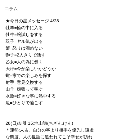
コラム
★今日の星メッセージ 4/28
牡羊=輪の中に入る
牡牛=腕試しをする
双子=ヤル気が出る
蟹=怒りは溜めない
獅子=2人きりで話す
乙女=人の為に働く
天秤=今が楽しいかどうか
蠍=家での楽しみを探す
射手=意見交換する
山羊=頑張って稼ぐ
水瓶=好きな事に熱中する
魚=ひとりで過ごす
28(日)友引 15:地山謙(ちざん.けん)
＊運勢:末吉。自分の事より相手を優先し謙虚
な態度、人の世話に追われてこそ幸せが訪れ