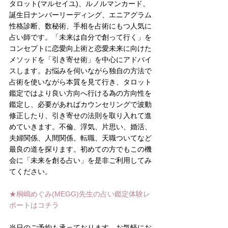
タロット(マルセイユ)、ルノルマンカード、
誕生日ナンバーリーディング、エニアグラム
性格診断、数秘術、手相を占術にもつ人気に
占い師です。「未来は自分で創って行く」を
コンセプトに恋愛向上術と恋愛未来に向けた
メソッドを「引き寄せ術」を中心にアドバイ
スします。お悩みを伺いながら独自の方法で
占術を使いながら本質を見て行き、タロット
鑑定ではより良い方向へ行ける為の方向性を
鑑定し、必要があればカウンセリングで波動
修正したり、引き寄せの法則を取り入れて進
めていきます。不倫、浮気、片思い、婚活、
夫婦関係、人間関係、転職、天職ついてなど
最良の道を探ります。初めての方でもこの機
会に「未来を創る占い」を是非ご利用してみ
てください。
★桐嶋めぐみ(MEGG)先生の占い鑑定体験レ
ポートはコチラ
当日のご予約も承っております。お気軽にお