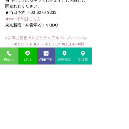
問合わせください。
★当日予約⇒ 03-6278-9333
★web予約はこちら
東京新宿・神貴堂-SHINKIDO
#西洋占星術
#スピリチュアル
#ルノルマンカ
ード
#タロット
#チャネリング
#MEGG
#桐
嶋めぐみ
#マルセイユタロット
#エニアグラ
ム
#数秘術
#手相
Phone
LINE
WEB予約
新宿本店
池袋店
コメント
コメントを追加…