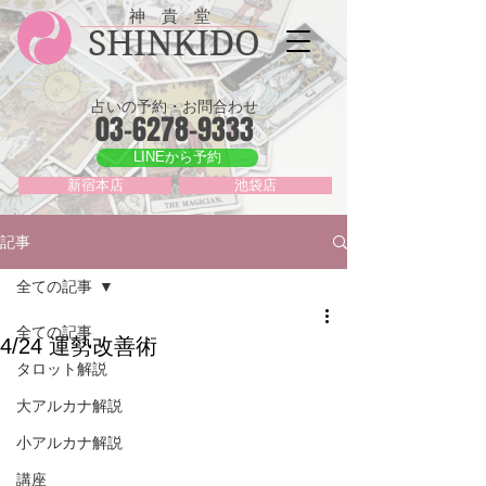
神 貴 堂
SHINKIDO
占いの予約・お問合わせ
03-6278-9333
LINEから予約
新宿本店
池袋店
記事
全ての記事
全ての記事
4/24 運勢改善術
タロット解説
大アルカナ解説
小アルカナ解説
講座