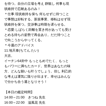
を待つ。自分の立場を考え 静観し 何事も現
状維持で忍耐あるのみ！
＊仕事:現状維持を保ち 何もせずに待つこと
で事態は好転する。新規事業、移転はせず現
状維持を保つ。交渉事は時期を遅らせる。
＊恋愛:しばらく距離を置き何があっても受け
とめる待ちの姿勢で再会あり。だだ待つこと
で向こうからやってくる。
＊今週のアドバイス
11:地天泰(ちてん.たい)
大吉。
イーチン64卦中 もっともめでたく、もっと
もパワーに満ちたカード。世界はあなたの味
方、どんな願いも叶うでしょう。但し 利己的
な考えは運気に陰りが出ます。幸せはみんな
で分かち合う週となりそう！
【本日の鑑定時間】
14:00～21:00　きつね 先生
16:00～22:00　溢風花 先生