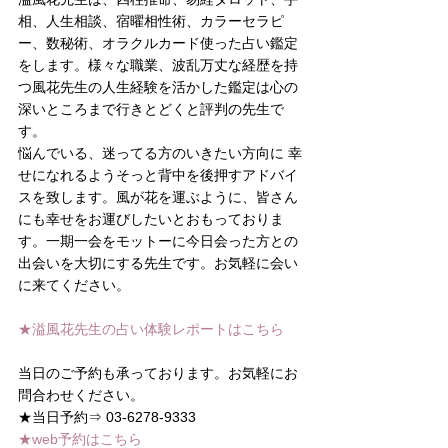
相、人生相談、宿曜相性術、カラーセラピ
ー、数秘術、オラクルカード使った占い鑑定
をします。様々な職業、波乱万丈な経歴を持
つ風花先生の人生経験を活かした鑑定は心の
深いところまで行きとどくと評判の先生で
す。
悩んでいる、迷ってる方のいきたい方向に 幸
せになれるようそっと背中を後押すアドバイ
スを致します。風が花を運ぶように、皆さん
にも幸せをお運びしたいとおもっておりま
す。一期一会をモットーに今日会った方との
出会いを大切にする先生です。お気軽に会い
に来てください。
★溢風花先生の占い体験レポートはこちら
当日のご予約も承っております。お気軽にお
問合わせください。
★当日予約⇒ 03-6278-9333
★web予約はこちら