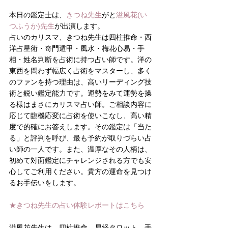
本日の鑑定士は、
きつね先生
がと
溢風花(い
つふうか)先生
が出演します。
占いのカリスマ、きつね先生は四柱推命・西
洋占星術・奇門遁甲・風水・梅花心易・手
相・姓名判断を占術に持つ占い師です。洋の
東西を問わず幅広く占術をマスターし、多く
のファンを持つ理由は、高いリーディング技
術と鋭い鑑定能力です。運勢をみて運勢を操
る様はまさにカリスマ占い師。ご相談内容に
応じて臨機応変に占術を使いこなし、高い精
度で的確にお答えします。その鑑定は「当た
る」と評判を呼び、最も予約が取りづらい占
い師の一人です。また、温厚なその人柄は、
初めて対面鑑定にチャレンジされる方でも安
心してご利用ください。貴方の運命を見つけ
るお手伝いをします。
★きつね先生の占い体験レポートはこちら
溢風花先生は、四柱推命、易経タロット、手