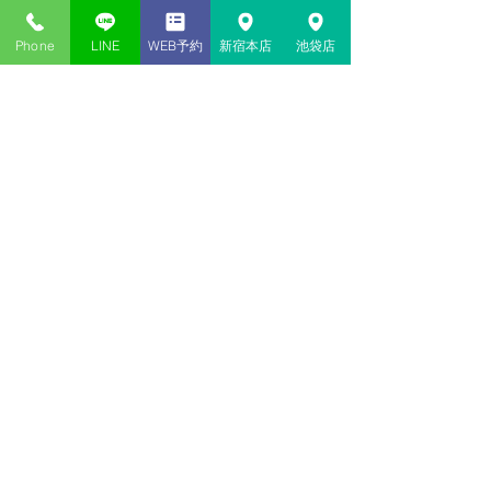
東京新宿・神貴堂-SHINKIDO​​ 
Phone
LINE
WEB予約
新宿本店
池袋店
#きつね
#四柱推命
#紫微斗数
#タロット
#奇
門遁行
#風水
#梅花心易
#手相
#姓名判断
#恋
愛相談
#相性診断
#西洋占星術
#読み取り技
術
#ホロスコープ
#溢風花
#イーチンタロッ
ト
#セラーピー
コメント
コメントを追加…
新宿・池袋の当たる占い​店
神貴堂（しんきどう）