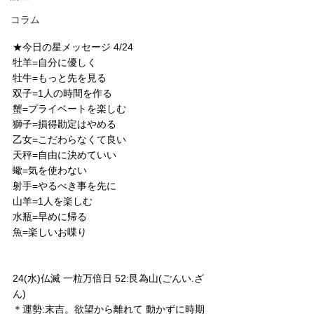
コラム
★今日の星メッセージ 4/24
牡羊=自分に優しく
牡牛=もっと先を見る
双子=1人の時間を作る
蟹=プライベートを楽しむ
獅子=損得勘定はやめる
乙女=こだわらなくて良い
天秤=自由に決めていい
蠍=気を使わない
射手=やるべき事を先に
山羊=1人を楽しむ
水瓶=早めに帰る
魚=楽しいお喋り
24(水)仏滅 一粒万倍日 52:艮為山(ごんい.ざ
ん)
＊運勢:末吉。欲望から離れて 動かずに時期