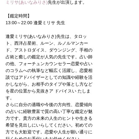
ミリサ(あいなみりさ)
先生が出演します。
【鑑定時間】
13:00～22:00 逢愛ミリサ 先生
逢愛ミリサ(あいなみりさ)先生は、タロッ
ト、西洋占星術、ルーン、ルノルマンカー
ド、アストロダイス、ダウンジング、手相の
占術と癒しの鑑定が人気の先生です。占い師
の他、フォーチュンカウンセラー恋愛や占い
のコラムへの執筆など幅広く活躍し、恋愛相
談ではアドバイザーとしての知識や経験を活
かしながら、お相手のタイプや落とし方など
を星の位置から見抜きア ドバイスい たしま
す。
さらに自分の適職や今後の方向性、恋愛傾向
の占いに経験豊富で質の高い丁寧な鑑定が魅
力です。貴方の未来の人生のヒントや生きる
希望を見出しにいらしてください。初めての
方でも大歓迎です。恋愛や人生が願い通りに
行くためのお手伝いをお任せください。