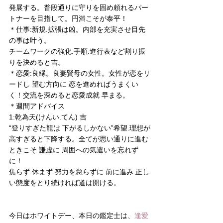
発展する。普段通りに守りを固め頼れるパー
トナーを目指して。円満こそが泰平！
＊仕事:新規.拡張は凶。内部を充実させ目先
の事は叶う。
チームワークの強化.手順.進行表など割り振
りを決めると吉。
＊恋愛:良縁。良妻賢母の女性。女性が恋をリ
ードし 望む方向に 恋を進めればうまくい
く！交流を深めると恋愛成就 早まる。
＊週間アドバイス
1:乾為天(けんい.てん) 吉
“登りすぎた龍は 下がるしかない”希望.理想が
高すぎると下降する。全てが思い通りに進む
ときこそ 謙虚に 周囲への気遣いを忘れず
に！
焦らず.休まず.努力を怠らずに 前に進み 正し
い態度をとり続ければ道は開ける。
今日はホワイトデー、本日の鑑定士は、
逢愛