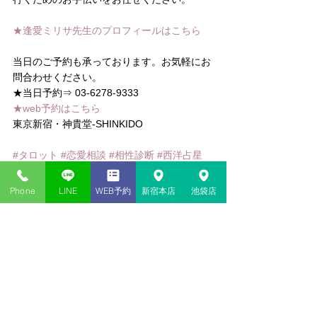
★逢愛ミリサ先生のプロフィールはこちら
当日のご予約も承っております。お気軽にお
問合わせください。
★当日予約⇒ 03-6278-9333
★web予約はこちら
東京新宿・神貴堂-SHINKIDO
#タロット
#恋愛相談
#相性診断
#西洋占星
術
#読み取り技術
#ホロスコープ
#逢愛ミリ
サ
#ルーン
#オラクルカード
#数秘術
#ミリ
Phone
LINE
WEB予約
新宿本店
池袋店
サ
コメント