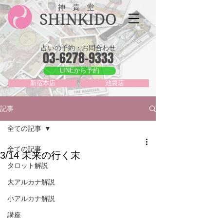
神 貴 堂
SHINKIDO
占いの予約・お問合わせ
03-6278-9333
LINEから予約
新宿本店
池袋店
記事
全ての記事
全ての記事
3/14 未来の行く末
タロット解説
大アルカナ解説
小アルカナ解説
講座