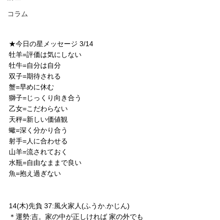
コラム
★今日の星メッセージ 3/14
牡羊=評価は気にしない
牡牛=自分は自分
双子=期待される
蟹=早めに休む
獅子=じっくり向き合う
乙女=こだわらない
天秤=新しい価値観
蠍=深く分かり合う
射手=人に合わせる
山羊=流されておく
水瓶=自由なままで良い
魚=抱え過ぎない
14(木)先負 37:風火家人(ふうか.かじん)
＊運勢:吉。家の中が正しければ 家の外でも