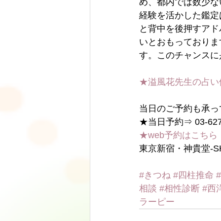
め、都内では数少な
経験を活かした鑑定
と背中を後押すアド
いとおもっておりま
す。このチャンスに
★溢風花先生の占い
当日のご予約も承っ
★当日予約⇒ 03-6278
★web予約はこちら
東京新宿・神貴堂-SH
#きつね
#四柱推命
相談
#相性診断
#西
ラーピー