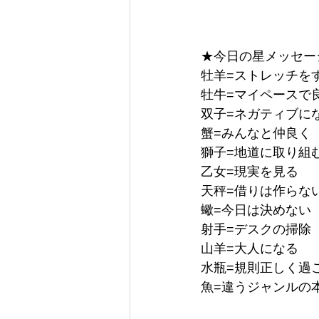
★今日の星メッセージ 
牡羊=ストレッチを
牡牛=マイペースで
双子=ネガティブに
蟹=みんなと仲良く
獅子=地道に取り組
乙女=現実を見る
天秤=借りは作らな
蠍=今日は決めない
射手=デスクの掃除
山羊=大人になる
水瓶=規則正しく過
魚=違うジャンルの