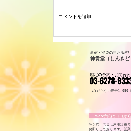
コメントを追加…
リーディングに役立つタロッ
ト解説｜カップ・キング
（KING OF CUPS）「寛容と
新宿・池袋の当たる占い
包容力」
神貴堂（しんきど
鑑定の予約・お問合わ
03-6278-933
つながらない場合は
090-
web予約はココ
​※予約・問合せ用電話番
お断りしております。営業