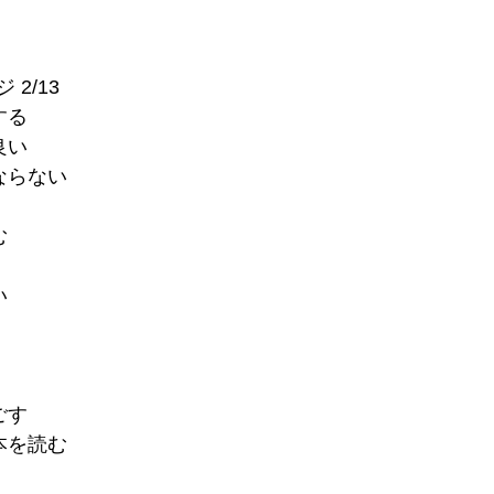
2/13
する
良い
ならない
む
い
ごす
本を読む