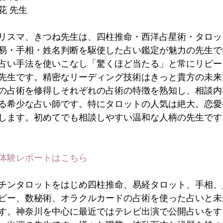
風花 先生
リスマ、きつね先生は、四柱推命・西洋占星術・タロッ
易・手相・姓名判断を駆使した占い鑑定が魅力の先生で
占い手法を使いこなし「驚くほど当たる」と常にリピー
先生です。精密なリーディング技術はきっと貴方の未来
の占術を修得しそれぞれの占術の特徴を熟知し、相談内
る希少な占い師です。特にタロットの人気は絶大。恋愛
します。初めてでも相談しやすい温和な人柄の先生です
体験レポートはこちら
チンタロットをはじめ四柱推命、易経タロット、手相、
ピー、数秘術、オラクルカードの占術を使った占いと未
す。神奈川を中心に最近ではテレビ出演で公開占いをす