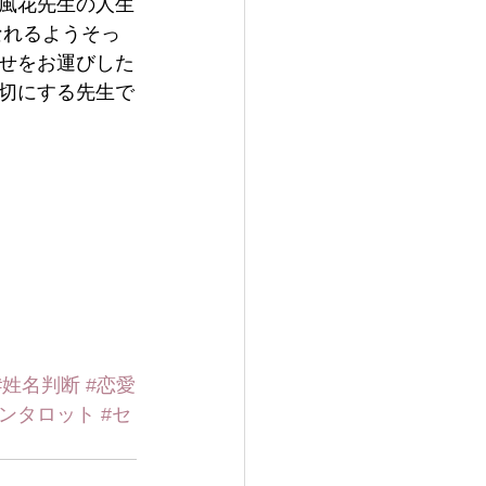
風花先生の人生
なれるようそっ
せをお運びした
切にする先生で
#姓名判断
#恋愛
チンタロット
#セ