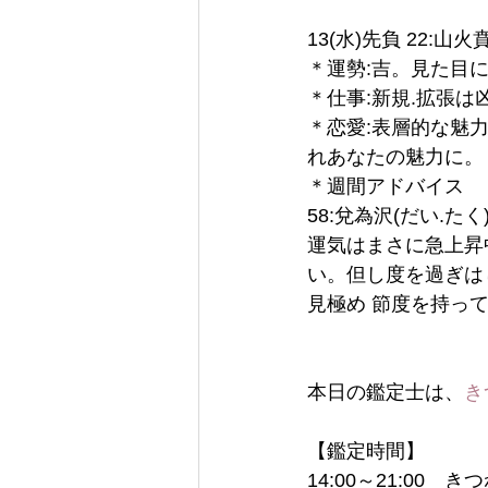
13(水)先負 22:山火
＊運勢:吉。見た目
＊仕事:新規.拡張
＊恋愛:表層的な魅
れあなたの魅力に。
＊週間アドバイス
58:兌為沢(だい.たく
運気はまさに急上昇
い。但し度を過ぎは
見極め 節度を持っ
本日の鑑定士は、
き
【鑑定時間】
14:00～21:00　き