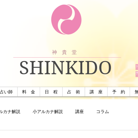
神 貴 堂
SHINKIDO
占い師
料 金
日 程
占 術
講 座
予 約
ルカナ解説
小アルカナ解説
講座
コラム