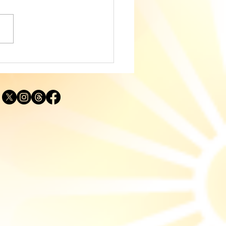
ディングに役立つタロッ
説｜カップ・ナイト
IGHT OF CUPS）「実
する思い」