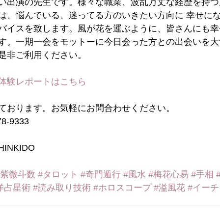
い出演の先生です。様々な職業、波乱万丈な経歴を持つ
は、悩んでいる、迷ってる方のいきたい方向に 幸せに
バイスを致します。風が花を運ぶように、皆さんにも幸
す。一期一会をモットーに今日会った方との出会いを大
是非ご利用ください。
体験レポートはこちら
ております。お気軽にお問合わせください。
-9333
INKIDO
#紫微斗数
#タロット
#奇門遁行
#風水
#梅花心易
#手相
洋占星術
#読み取り技術
#ホロスコープ
#溢風花
#イー