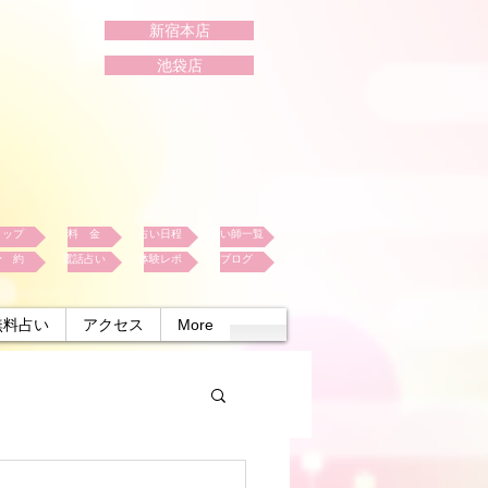
新宿本店
池袋店
トップ
料 金
占い日程
占い師一覧
予 約
電話占い
体験レポ
ブログ
無料占い
アクセス
More