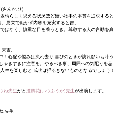
賁(さんか.ひ)
に素晴らしく思える状況ほど疑い物事の本質を追求する
は凶。見栄で動かず内容を充実すると吉。
力ではなく、慎重な目を養うとき。尊敬する人の言動を
) 末吉。
中！心配や悩みは流れ去り 喜びのときが訪れ願いも叶
しゃぎすぎに注意を。やるべき事、周囲への気配りを忘
て人生を楽しむと 成功は揺るぎないものとなるでしょう
つね先生
がと
溢風花(いつふうか)先生
が出演します。
つね 先生