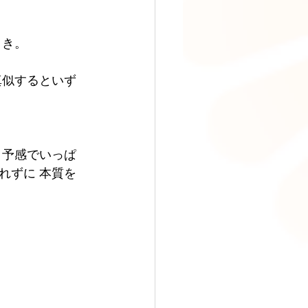
とき。
真似するといず
う予感でいっぱ
れずに 本質を
！