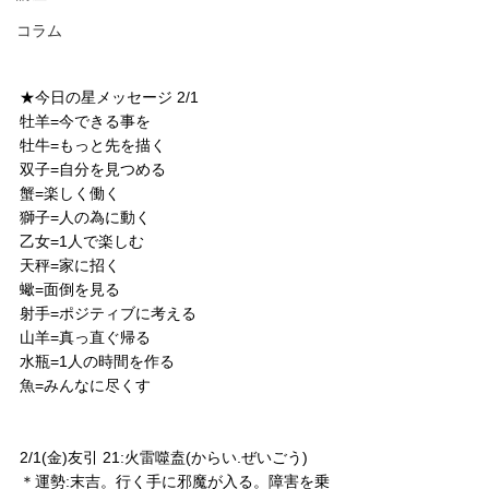
コラム
★今日の星メッセージ 2/1
牡羊=今できる事を
牡牛=もっと先を描く
双子=自分を見つめる
蟹=楽しく働く
獅子=人の為に動く
乙女=1人で楽しむ
天秤=家に招く
蠍=面倒を見る
射手=ポジティブに考える
山羊=真っ直ぐ帰る
水瓶=1人の時間を作る
魚=みんなに尽くす
2/1(金)友引 21:火雷噬盍(からい.ぜいごう)
＊運勢:末吉。行く手に邪魔が入る。障害を乗