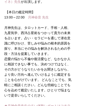
イネ）先生
が出演します。
 【本日の鑑定時間】
13:00～22:00　
月神命音 先生
月神先生は、タロットカード、手相・人相、
九星気学、西洋占星術をつかって貴方の未来
を占います。占い・セラピーを通して潜在意
識に呼びかけ、苦しみや悩みの根本的原因を
探り、本当にその悩みを解決されるための手
段・方法を提案していきます。
恋愛の悩から不倫や復活愛など、なかなか人
に相談できない事でも、決めつけではなく、
その方がどうなりたいかをお聞きしながら、
より良い方向へ進んでいけるように鑑定する
ことを心がけています。 どんなことでも、気
軽にご相談ください。どんな些細なことでも
心を込めて鑑定いたします。ひとりで悩まな
いで是非いらしてください。
★月神命音先生の占い体験レポートは
コチラ