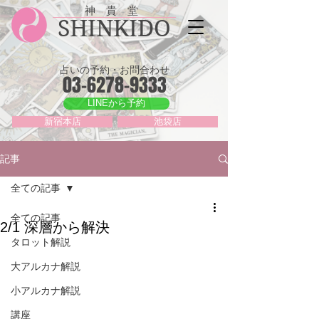
神 貴 堂
SHINKIDO
占いの予約・お問合わせ
03-6278-9333
LINEから予約
新宿本店
池袋店
記事
全ての記事
全ての記事
2/1 深層から解決
タロット解説
大アルカナ解説
小アルカナ解説
講座