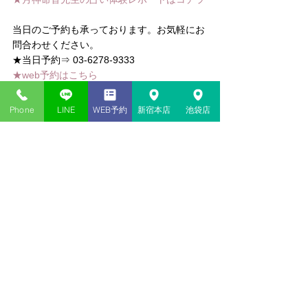
当日のご予約も承っております。お気軽にお
問合わせください。
★当日予約⇒ 03-6278-9333
★web予約はこちら
東京新宿・神貴堂-SHINKIDO
Phone
LINE
WEB予約
新宿本店
池袋店
コメント
コメントを追加…
新宿・池袋の当たる占い​店
神貴堂（しんきどう）