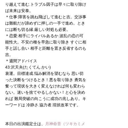
り越えて進む.トラブル因子は早々に取り除け
ば未来は安泰。
＊仕事:障害を跳ね飛ばして進むと吉。交渉事
は難航だが諦めずに押しの一手で進め。とき
には断ち切る縁.厳しい対処も必要。
＊恋愛:相手にライバルあるか.波乱の恋の可
能性大。不安の種を早急に取り除き すぐに相
手と話し合い 相手と距離を置き反省するのも
吉。
＊週間アドバイス
43:沢天夬(たくてん.かい)
衰運。目標達成.悩み解消を望むなら 思い切
った決断をつけるとき！悪を取り除き 勇気を
奮って現状を大きく変えなければ何も変わら
ない。迷いを捨てやるしかない！と心を決め
れば 難局突破の向こうに成功の兆しあり。キ
ーワードは 冷静さ.協力者.現状改革です。
本日の出演鑑定士は、
月神命音（ツキカミメ