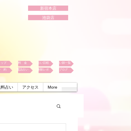
新宿本店
池袋店
トップ
料 金
占い日程
占い師一覧
予 約
電話占い
体験レポ
ブログ
無料占い
アクセス
More