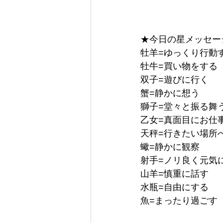
★今日の星メッセージ 
牡羊=ゆっくり行動
牡牛=買い物をする
双子=遊びに行く
蟹=静かに想う
獅子=堂々と振る舞
乙女=真面目にお仕
天秤=行きたい場所
蠍=静かに観察
射手=ノリ良く元気
山羊=慎重に話す
水瓶=自由にする
魚=まったり過ごす 