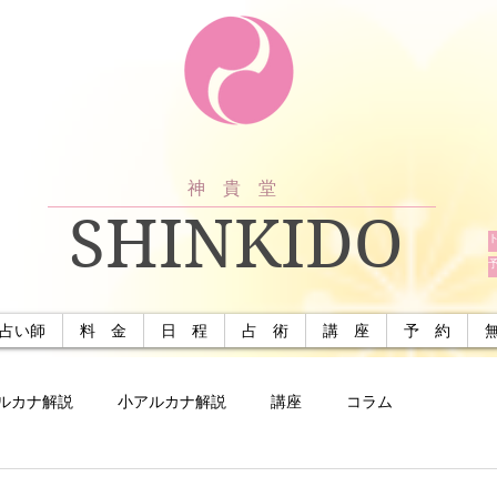
神 貴 堂
SHINKIDO
占い師
料 金
日 程
占 術
講 座
予 約
ルカナ解説
小アルカナ解説
講座
コラム