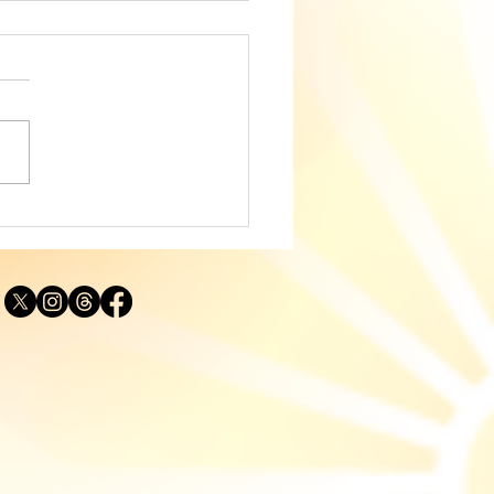
ディングに役立つタロッ
説｜カップ・ナイト
IGHT OF CUPS）「実
する思い」