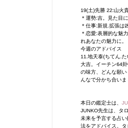
19(土)先勝 22:山火
＊運勢:吉。見た目
＊仕事:新規.拡張
＊恋愛:表層的な魅
れあなたの魅力に。
今週のアドバイス
11.地天泰(ちてん.た
大吉。イーチン64
の味方、どんな願い
んなで分かち合いま
本日の鑑定士は、
J
JUNKO先生は、
未来を予言する占い
法をアドバイス。タ