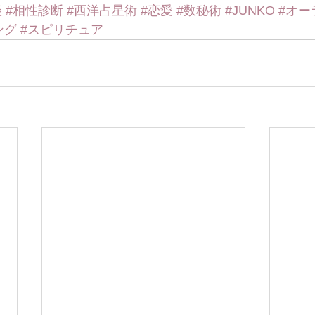
談
#相性診断
#西洋占星術
#恋愛
#数秘術
#JUNKO
#オー
ング
#スピリチュア