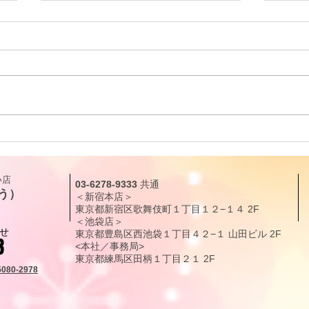
リーディングに役立つタロッ
リー
ト解説｜カップ・クイーン
ト解
（QUEEN OF CUPS）「癒し
（KN
​店
03-6278-9333
共通
と愛情」
現化
う）
＜新宿本店＞
東京都新宿区歌舞伎町１丁目１２
−１４
2F
＜池袋店＞
せ
東京都豊島区西池袋１丁目４２−１ 山田ビル 2F
3
<本社／事務局>
東京都練馬区田柄
１丁目
２１
2F
5080-2978