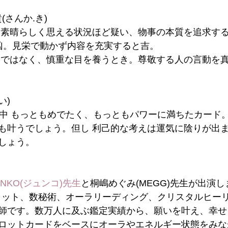
貴(さんか.き)
に素晴らしく思える状況ほど疑い、物事の本質を追求す
は凶。見栄で動かず内容を充実すると吉。
力ではなく、慎重な目を養うとき。尊敬する人の言動を
い)
卦中 もっともめでたく、もっともパワーに満ちたカード
も叶うでしょう。但し 利己的な考えは運気に陰りが出
しょう。
UNKO(ジュンコ)先生
と桐嶋めぐみ(MEGG)先生が出演し
タロット、数秘術、オーラリーディング、クリスタルヒー
師です。数万人に及ぶ鑑定実績から、願いを叶え、幸せ
ロットカードをベースにオーラやエネルギー状態をみな