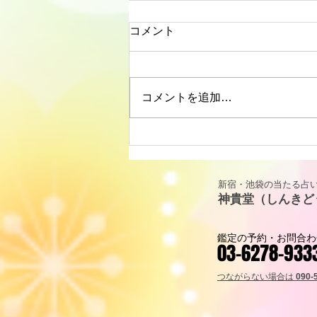
コメント
コメントを追加…
リーディングに役立つタロッ
ト解説｜カップ・キング
（KING OF CUPS）「寛容と
新宿・池袋の当たる占い
包容力」
神貴堂（しんきど
鑑定の予約・お問合わ
03-6278-933
つながらない場合は
090-