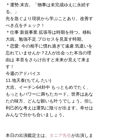
＊運勢:末吉。「物事は未完成ゆえに永続す
る。」
先を急ぐより現状から学ぶことあり。改善す
べき点をチェック！
＊仕事:新規事業.拡張等は時期を待つ。移転
大凶。勉強不足.プロセスを見直す時期。
＊恋愛: 今の相手に慣れ過ぎて遠慮.気遣いを
忘れていませんか？2人が出会った本当の理
由は 本音をさらけ出すと未来が見えて来ま
す！
今週のアドバイス
11.地天泰(ちてん.たい)
大吉。イーチン64卦中 もっともめでたく、
もっともパワーに満ちたカード。世界はあな
たの味方、どんな願いも叶うでしょう。但し 
利己的な考えは運気に陰りが出ます。幸せは
みんなで分かち合いましょう。
本日の出演鑑定士は、
タニア先生
が出演しま