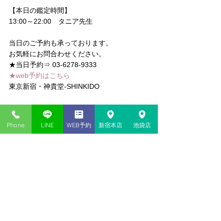
【本日の鑑定時間】
13:00～22:00　タニア先生
当日のご予約も承っております。
お気軽にお問合わせください。
★当日予約⇒ 03-6278-9333
★web予約はこちら
東京新宿・神貴堂-SHINKIDO
#タロット
#タニア
#オーラクリアリング
#チ
ャネリング
#ヒーリング
#レイキ
#カバラ数
Phone
LINE
WEB予約
新宿本店
池袋店
秘術
#数秘術
#手相
コメント