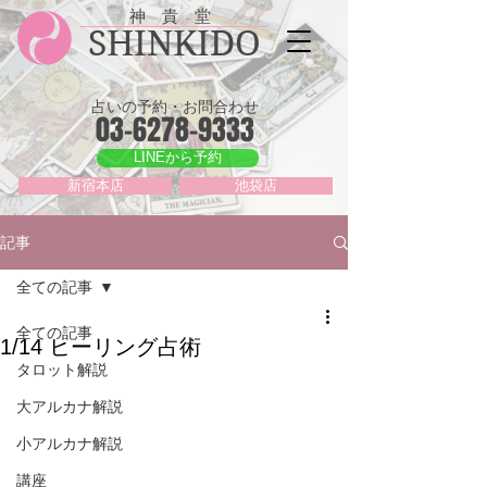
神 貴 堂
SHINKIDO
占いの予約・お問合わせ
03-6278-9333
LINEから予約
新宿本店
池袋店
記事
全ての記事
全ての記事
1/14 ヒーリング占術
タロット解説
大アルカナ解説
小アルカナ解説
講座