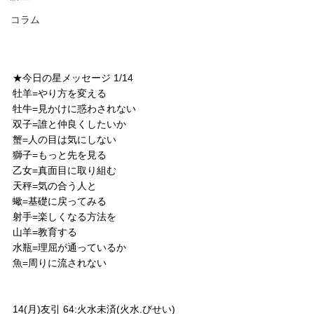
コラム
★今日の星メッセージ 1/14
牡羊=やり方を変える
牡牛=見かけに惑わされない
双子=誰と仲良くしたいか
蟹=人の目は気にしない
獅子=もっと先を見る
乙女=真面目に取り組む
天秤=気の合う人と
蠍=基礎に戻ってみる
射手=楽しくなる方法を
山羊=教育する
水瓶=理屈が通っているか
魚=周りに流されない
14(月)友引 64:火水未済(火水.びせい)