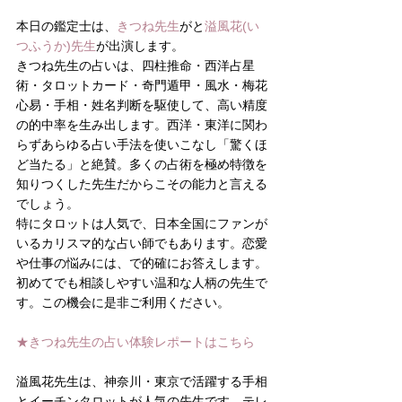
本日の鑑定士は、
きつね先生
がと
溢風花(い
つふうか)先生
が出演します。
きつね先生の占いは、四柱推命・西洋占星
術・タロットカード・奇門遁甲・風水・梅花
心易・手相・姓名判断を駆使して、高い精度
の的中率を生み出します。西洋・東洋に関わ
らずあらゆる占い手法を使いこなし「驚くほ
ど当たる」と絶賛。多くの占術を極め特徴を
知りつくした先生だからこその能力と言える
でしょう。
特にタロットは人気で、日本全国にファンが
いるカリスマ的な占い師でもあります。恋愛
や仕事の悩みには、で的確にお答えします。
初めてでも相談しやすい温和な人柄の先生で
す。この機会に是非ご利用ください。
★きつね先生の占い体験レポートはこちら
溢風花先生は、神奈川・東京で活躍する手相
とイーチンタロットが人気の先生です。テレ