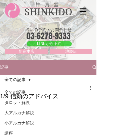
神 貴 堂
SHINKIDO
占いの予約・お問合わせ
03-6278-9333
LINEから予約
新宿本店
池袋店
記事
全ての記事
全ての記事
1/9 信頼のアドバイス
タロット解説
大アルカナ解説
小アルカナ解説
講座