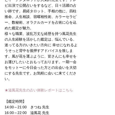
ビ出演で公開占いをするなど、日々活躍の占
い師です。易経タロット、手相の他に、四柱
推命、人生相談、宿曜相性術、カラーセラピ
ー、数秘術、オラクルカードを占術に心を込
めた鑑定が魅力。
様々な職業、波乱万丈な経歴を持つ風花先生
の人生経験を活かした鑑定は、悩んでいる、
迷ってる方のいきたい方向に 幸せになれるよ
うそっと背中を後押すアドバイスを致しま
す。風が花を運ぶように、皆さんにも幸せを
お運びしたいとおもっております。一期一会
をモットーに今日会った方との出会いを大切
にする先生です。お気軽に会いに来てくださ
い。
★溢風花先生の占い体験レポートはこちら
【鑑定時間】
14:00～21:00　きつね 先生
16:00～22:00　溢風花 先生