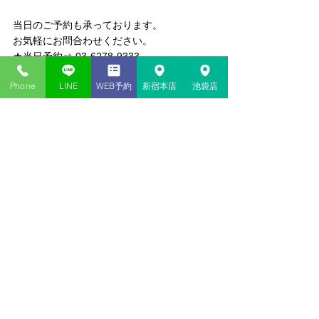
当日のご予約も承っております。
お気軽にお問合わせください。
★当日予約⇒ 03-6278-9333
★web予約はこちら
Phone
LINE
WEB予約
新宿本店
池袋店
東京新宿・神貴堂-SHINKIDO
#きつね
#四柱推命
#紫微斗数
#タロット
#奇
門遁行
#風水
#梅花心易
#手相
#姓名判断
#恋
愛相談
#相性診断
#西洋占星術
#読み取り技
術
#ホロスコープ
#溢風花
#イーチンタロッ
ト
#セラーピー
コメント