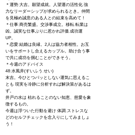
＊運勢:大吉。願望成就。人望運の活性化.強
力なリーダーシップが求められるとき。仲間
を見極め誠意のある人との結束を高めて！
＊仕事:商売繁盛。交渉事成立。移転.転業は
凶。誠実な仕事ぶりに惹かれ評価.成功運
UP。
＊恋愛:結婚は良縁。2人は協力者相性。お互
いをサポートし合えるカップル。助け合う事
で共に成功を掴むことができそう。
＊今週のアドバイス
48:水風井(すいふう.せい)
末吉。今ひとつパッとしない運気に思えるこ
とも 現実を冷静に分析すれば解決策があるは
ず。
井戸の水は 枯れることのない知恵、慈愛を象
徴するもの。
今週は浮ついた行動を避け 体調.ストレスな
どのセルフチェックを念入りにしてみましょ
う！