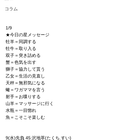
コラム
1/9
★今日の星メッセージ
牡羊＝同調する
牡牛＝取り入る
双子＝突き詰める
蟹＝色気を出す
獅子＝協力して貰う
乙女＝生活の見直し
天秤＝無邪気になる
蠍＝ワガママを言う
射手＝お喋りする
山羊＝マッサージに行く
水瓶＝一目惚れ
魚＝こそこそ楽しむ
9(水)先負 45:沢地萃(たくち.すい)