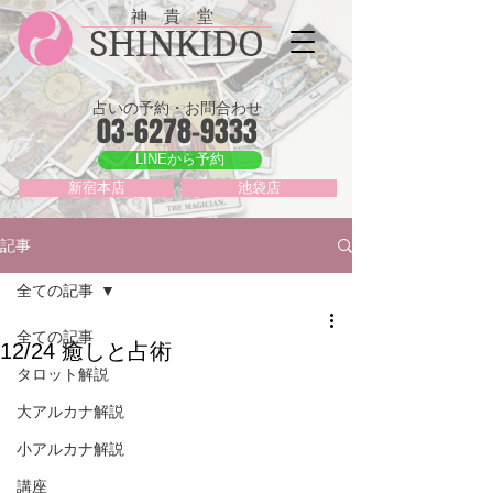
神 貴 堂
SHINKIDO
占いの予約・お問合わせ
03-6278-9333
LINEから予約
新宿本店
池袋店
記事
全ての記事
全ての記事
12/24 癒しと占術
タロット解説
大アルカナ解説
小アルカナ解説
講座