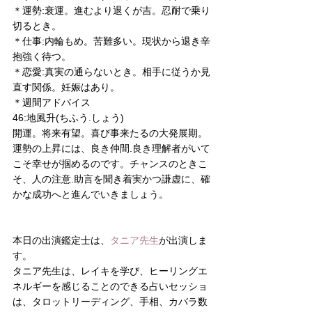
＊運勢:衰運。進むより退くが吉。忍耐で乗り
切るとき。
＊仕事:内輪もめ。苦難多い。現状から退き辛
抱強く待つ。
＊恋愛:真実の通らないとき。相手に従うか見
直す関係。妊娠はあり。
＊週間アドバイス
46:地風升(ちふう.しょう)
開運。将来有望。喜び事来たるの大発展期。
運勢の上昇には、良き仲間.良き理解者がいて
こそ幸せが掴めるのです。チャンスのときこ
そ、人の注意.助言を聞き着実かつ謙虚に、確
かな成功へと進んでいきましょう。
本日の出演鑑定士は、
タニア先生
が出演しま
す。
タニア先生は、レイキを学び、ヒーリングエ
ネルギーを感じることのできる占いセッショ
は、タロットリーディング、手相、カバラ数