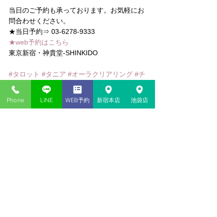
当日のご予約も承っております。お気軽にお
問合わせください。
★当日予約⇒ 03-6278-9333
★web予約はこちら
東京新宿・神貴堂-SHINKIDO
#タロット
#タニア
#オーラクリアリング
#チ
ャネリング
#ヒーリング
#レイキ
#カバラ数
秘術
#数秘術
#手相
Phone
LINE
WEB予約
新宿本店
池袋店
コメント
コメントを追加…