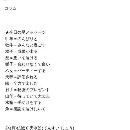
コラム
★今日の星メッセージ
牡羊＝のんびりと
牡牛＝みんなと過ごす
双子＝成果が出る
蟹＝想いを届ける
獅子＝合わせなくて良い
乙女＝パーティーする
天秤＝評価される
蠍＝全力で楽しむ
射手＝秘密のプレゼント
山羊＝待っていて大丈夫
水瓶＝手助けをする
魚＝感謝を届けにいく
24(月)仏滅 6:天水訟(てんすい.しょう)