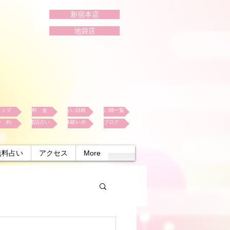
新宿本店
池袋店
トップ
料 金
占い日程
占い師一覧
予 約
電話占い
体験レポ
ブログ
無料占い
アクセス
More