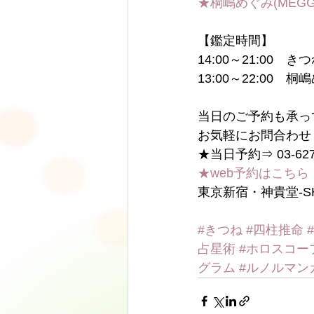
★桐嶋めぐみ(MEG
【鑑定時間】
14:00～21:00　き
13:00～22:00　桐
当日のご予約も承っ
お気軽にお問合わせ
★当日予約⇒ 03-6278
★web予約はこちら
東京新宿・神貴堂-SH
#きつね
#四柱推命
占星術
#ホロスコー
グラム
#ルノルマン