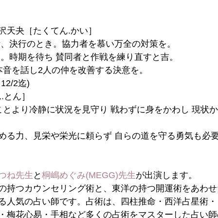
43:沢天夬［たくてん.かい］
断、決行のとき。協力者を慕い万全の対策を。
凶。時期を待ち 賛同者と作戦を練り直すと吉。
 本音を話し2人の仲を改善する決意を。
2/2迄)
ん.とん］
むことより冷静に状況を見守り 戦わずに身をかわし 現状
める力、見栄や栄光に頼らず 自らの道を守る勇気も必
つね先生
と
桐嶋めぐみ(MEGG)先生
が出演します。
の持つカウンセリング術と、東洋の持つ開運術をあわせ
る人気の占い師です。占術は、四柱推命・西洋占星術・
・梅花心易・手相など多くの占術をマスターした占い師