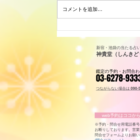
コメントを追加…
リーディングに役立つタロッ
ト解説｜カップ・キング
（KING OF CUPS）「寛容と
新宿・池袋の当たる占い
包容力」
神貴堂（しんきど
鑑定の予約・お問合わ
03-6278-933
つながらない場合は
090-
web予約はココ
​※予約・問合せ用電話番
お断りしております。営業
問合せフォームよりお願い