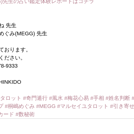
G)先生の占い鑑定体験レポートはコチラ
つね 先生
嶋めぐみ(MEGG) 先生
ております。
ください。
-9333
INKIDO
#タロット
#奇門遁行
#風水
#梅花心易
#手相
#姓名判断
プ
#桐嶋めぐみ
#MEGG
#マルセイユタロット
#引き寄
カード
#数秘術