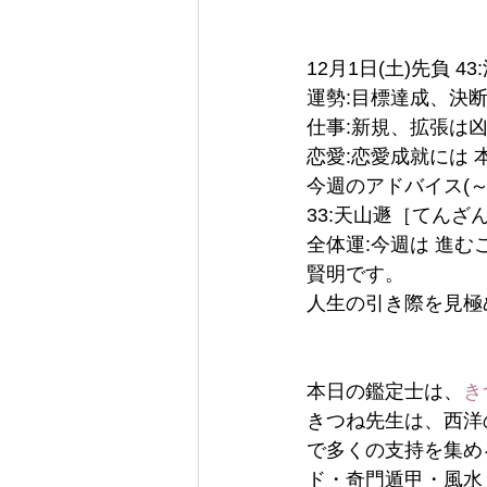
12月1日(土)先負 
運勢:目標達成、決
仕事:新規、拡張は
恋愛:恋愛成就には
今週のアドバイス(～1
33:天山遯［てんざ
全体運:今週は 進
賢明です。
人生の引き際を見極
本日の鑑定士は、
き
きつね先生は、西洋
で多くの支持を集め
ド・奇門遁甲・風水