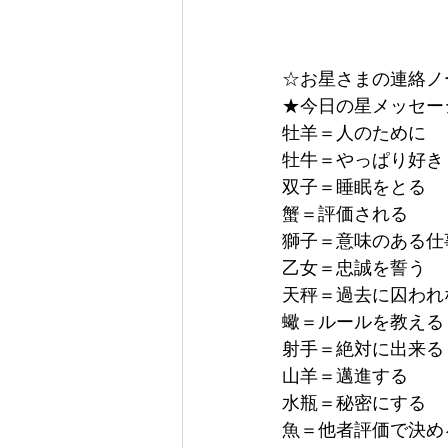
☆お星さまの連絡ノ
★今日の星メッセー
牡羊＝人のために
牡牛＝やっぱり好き
双子＝睡眠をとる
蟹＝評価される
獅子＝意味のある仕
乙女＝忠誠を誓う
天秤＝過去に囚われ
蠍＝ルールを教える
射手＝絶対に出来る
山羊＝邁進する
水瓶＝秘密にする
魚＝他者評価で決め