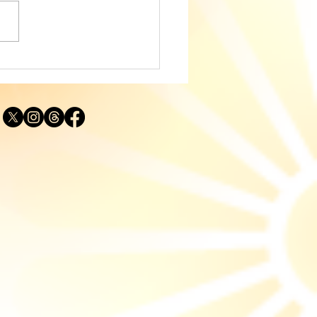
ディングに役立つタロッ
説｜カップ・ナイト
IGHT OF CUPS）「実
する思い」