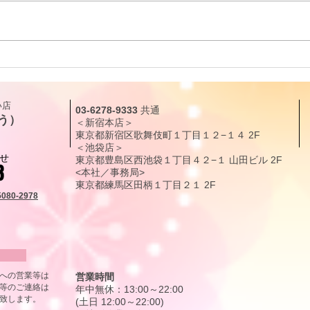
リーディングに役立つタロッ
リー
ト解説｜カップ・クイーン
ト解
（QUEEN OF CUPS）「癒し
（KN
​店
03-6278-9333
共通
と愛情」
現化
う）
＜新宿本店＞
東京都新宿区歌舞伎町１丁目１２
−１４
2F
＜池袋店＞
せ
東京都豊島区西池袋１丁目４２−１ 山田ビル 2F
3
<本社／事務局>
東京都練馬区田柄
１丁目
２１
2F
5080-2978
から
号への営業等は
営業時間
等のご連絡は
年中無休：13:00～22:00
致します。
(土日 12:00～22:00)