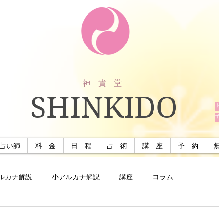
神 貴 堂
SHINKIDO
占い師
料 金
日 程
占 術
講 座
予 約
ルカナ解説
小アルカナ解説
講座
コラム