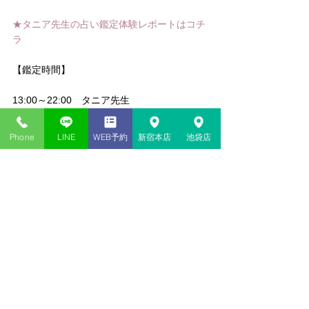
★タニア先生の占い鑑定体験レポートはコチ
ラ
【鑑定時間】
13:00～22:00　タニア先生
当日のご予約も承っております。お気軽にお
Phone
LINE
WEB予約
新宿本店
池袋店
問合わせください。
★当日予約⇒ 03-6278-9333
★web予約はこちら
東京新宿・神貴堂-SHINKIDO
#恋愛
#スピリチュアル
#タロット
#マナカー
ド
#オラクルカード
#タニア
#オーラクリア
リング
#チャネリング
#ヒーリング
#レイキ
#数秘術
#セルフセラピー