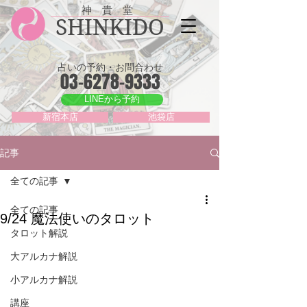
神 貴 堂
SHINKIDO
占いの予約・お問合わせ
03-6278-9333
LINEから予約
新宿本店
池袋店
記事
全ての記事
全ての記事
9/24 魔法使いのタロット
タロット解説
大アルカナ解説
小アルカナ解説
講座