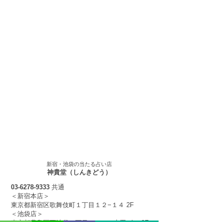
新宿・池袋の当たる占い​店
神貴堂（しんきどう）
03-6278-9333
共通
＜新宿本店＞
東京都新宿区歌舞伎町１丁目１２
−１４
2F
＜池袋店＞