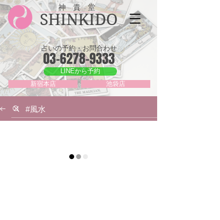
神 貴 堂
SHINKIDO
占いの予約・お問合わせ
03-6278-9333
LINEから予約
新宿本店
池袋店