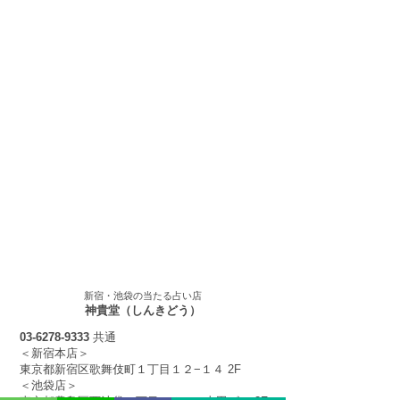
新宿・池袋の当たる占い​店
神貴堂（しんきどう）
03-6278-9333
共通
＜新宿本店＞
東京都新宿区歌舞伎町１丁目１２
−１４
2F
＜池袋店＞