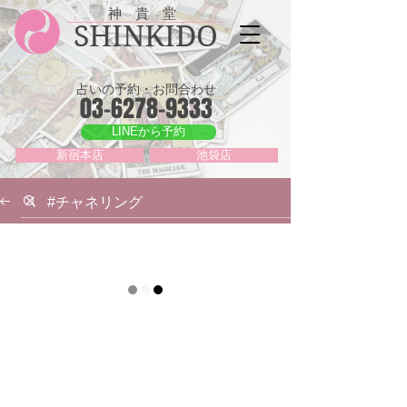
神 貴 堂
SHINKIDO
占いの予約・お問合わせ
03-6278-9333
LINEから予約
新宿本店
池袋店