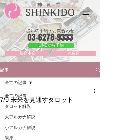
神 貴 堂
SHINKIDO
占いの予約・お問合わせ
03-6278-9333
LINEから予約
新宿本店
池袋店
記事
全ての記事
全ての記事
7/9 未来を見通すタロット
タロット解説
大アルカナ解説
小アルカナ解説
講座