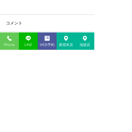
コメント
Phone
LINE
WEB予約
新宿本店
池袋店
コメントを追加…
新宿・池袋の当たる占い​店
神貴堂（しんきどう）
03-6278-9333
共通
＜新宿本店＞
東京都新宿区歌舞伎町１丁目１２
−１４
2F
＜池袋店＞
東京都豊島区西池袋１丁目４２−１ 山田ビル 2F
<本社／事務局>
東京都練馬区田柄
１丁目
２１
2F
web予約はココから
鑑定の予約・お問合わせ