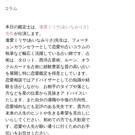
コラム
本日の鑑定士は、
逢愛ミリサ(あいなみりさ)
先生
が出演します。
逢愛ミリサ(あいなみりさ)先生は、フォーチ
ュンカウンセラーとして恋愛や占いコラムの
執筆など幅広く活躍している占い師です。占
術は、タロット、西洋占星術、ルーン、オラ
クルカードを占術に経験豊富な質の高い占い
を展開し特に恋愛鑑定を得意としています。
恋愛相談ではアドバイザーとしての知識や経
験を活かしながら、お相手のタイプや落とし
方などを星の位置から見抜きア ドバイスい 
たします。また自分の適職や今後の方向性、
恋愛傾向なども定評のある先生です。貴方の
未来の人生のヒントや生きる希望を見出しに
いらしてください。初めての方でも大歓迎で
す。恋愛や人生が願い通りに行くためのお手
伝いをお任せください。