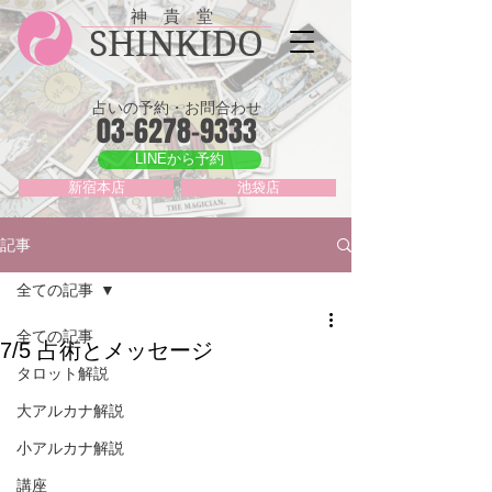
神 貴 堂
SHINKIDO
占いの予約・お問合わせ
03-6278-9333
LINEから予約
新宿本店
池袋店
記事
全ての記事
全ての記事
7/5 占術とメッセージ
タロット解説
大アルカナ解説
小アルカナ解説
講座