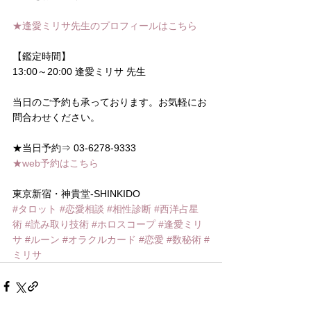
★逢愛ミリサ先生のプロフィールはこちら
【鑑定時間】
13:00～20:00 逢愛ミリサ 先生
当日のご予約も承っております。お気軽にお
問合わせください。
★当日予約⇒ 03-6278-9333
★web予約はこちら
東京新宿・神貴堂-SHINKIDO
#タロット
#恋愛相談
#相性診断
#西洋占星
術
#読み取り技術
#ホロスコープ
#逢愛ミリ
サ
#ルーン
#オラクルカード
#恋愛
#数秘術
#
ミリサ