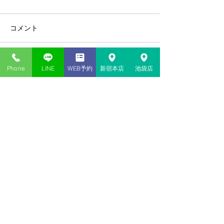
コメント
コメントを追加…
Phone
LINE
WEB予約
新宿本店
池袋店
新宿・池袋の当たる占い​店
神貴堂（しんきどう）
03-6278-9333
共通
＜新宿本店＞
東京都新宿区歌舞伎町１丁目１２
−１４
2F
＜池袋店＞
東京都豊島区西池袋１丁目４２−１ 山田ビル 2F
<本社／事務局>
東京都練馬区田柄
１丁目
２１
2F
web予約はココから
鑑定の予約・お問合わせ
03-6278-9333