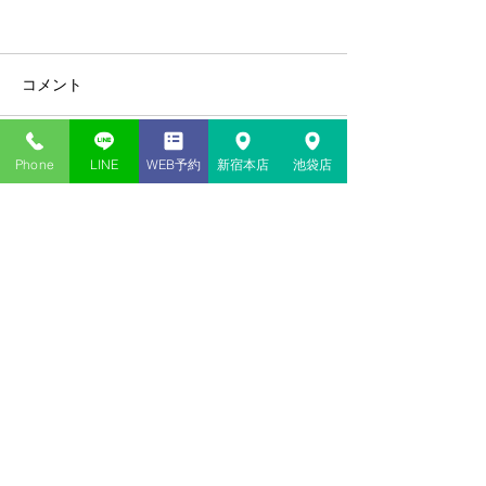
コメント
Phone
LINE
WEB予約
新宿本店
池袋店
コメントを追加…
新宿・池袋の当たる占い​店
神貴堂（しんきどう）
03-6278-9333
共通
＜新宿本店＞
東京都新宿区歌舞伎町１丁目１２
−１４
2F
＜池袋店＞
東京都豊島区西池袋１丁目４２−１ 山田ビル 2F
<本社／事務局>
東京都練馬区田柄
１丁目
２１
2F
web予約はココから
鑑定の予約・お問合わせ