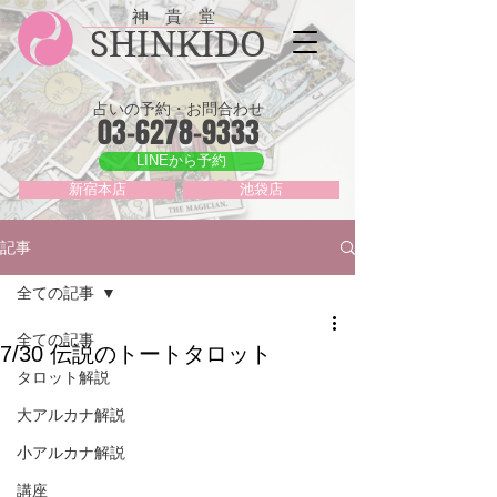
神 貴 堂
SHINKIDO
占いの予約・お問合わせ
03-6278-9333
LINEから予約
新宿本店
池袋店
記事
全ての記事
全ての記事
7/30 伝説のトートタロット
タロット解説
大アルカナ解説
小アルカナ解説
講座