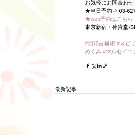
お気軽にお問合わせ
★当日予約⇒ 03-6278
★web予約はこちら
東京新宿・神貴堂-SH
#西洋占星術
#スピ
めぐみ
#マルセイユ
最新記事