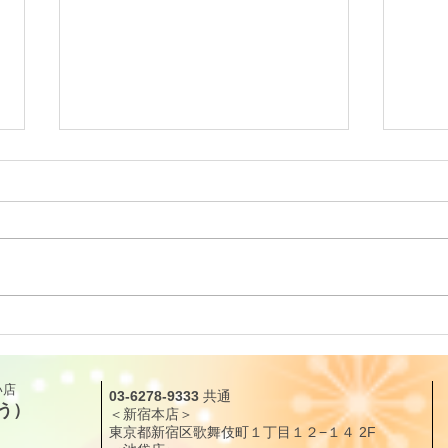
リーディングに役立つタロッ
リー
ト解説｜カップ・クイーン
ト解
（QUEEN OF CUPS）「癒し
（KN
​店
03-6278-9333
共通
と愛情」
現化
う）
＜新宿本店＞
東京都新宿区歌舞伎町１丁目１２
−１４
2F