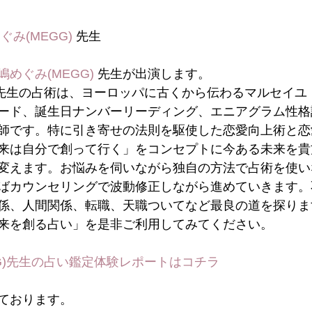
ぐみ(MEGG)
 先生
嶋めぐみ(MEGG)
 先生が出演します。
先生の占術は、ヨーロッパに古くから伝わるマルセイユ
ード、誕生日ナンバーリーディング、エニアグラム性格
師です。特に引き寄せの法則を駆使した恋愛向上術と恋
来は自分で創って行く」をコンセプトに今ある未来を貴
変えます。お悩みを伺いながら独自の方法で占術を使い
ばカウンセリングで波動修正しながら進めていきます。
係、人間関係、転職、天職ついてなど最良の道を探りま
来を創る占い」を是非ご利用してみてください。
G)先生の占い鑑定体験レポートはコチラ
ております。