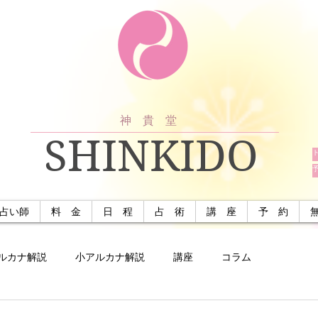
神 貴 堂
SHINKIDO
占い師
料 金
日 程
占 術
講 座
予 約
ルカナ解説
小アルカナ解説
講座
コラム