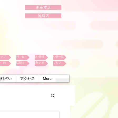
新宿本店
池袋店
トップ
料 金
占い日程
占い師一覧
予 約
電話占い
体験レポ
ブログ
無料占い
アクセス
More