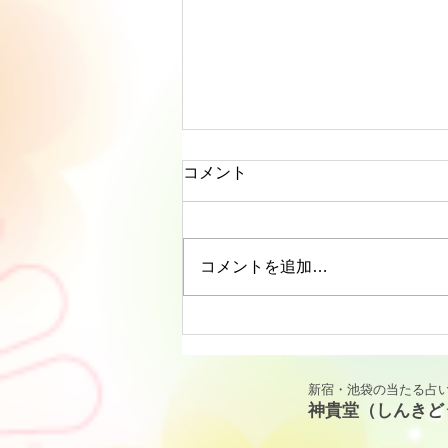
コメント
コメントを追加…
リーディングに役立つタロッ
ト解説｜カップ・キング
（KING OF CUPS）「寛容と
新宿・池袋の当たる占い
包容力」
神貴堂（しんきど