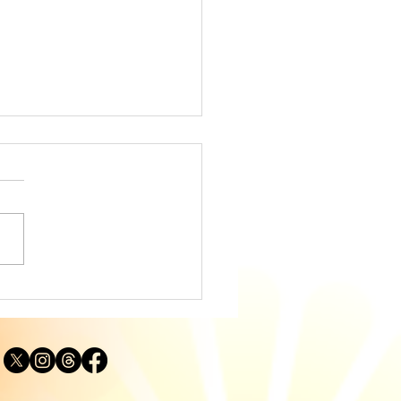
ディングに役立つタロッ
説｜カップ・ナイト
IGHT OF CUPS）「実
する思い」