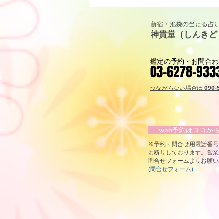
ト解説｜カップ・キング
（KING OF CUPS）「寛容と
新宿・池袋の当たる占い
包容力」
神貴堂（しんきど
鑑定の予約・お問合わ
03-6278-933
つながらない場合は
090-
web予約はココ
​※予約・問合せ用電話番
お断りしております。営業
問合せフォームよりお願い
(問合せフォーム)