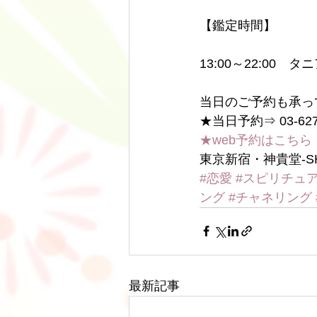
【鑑定時間】
13:00～22:00　タ
当日のご予約も承っ
★当日予約⇒ 03-6278
★web予約はこちら
東京新宿・神貴堂-SH
#恋愛
#スピリチュ
ング
#チャネリング
最新記事