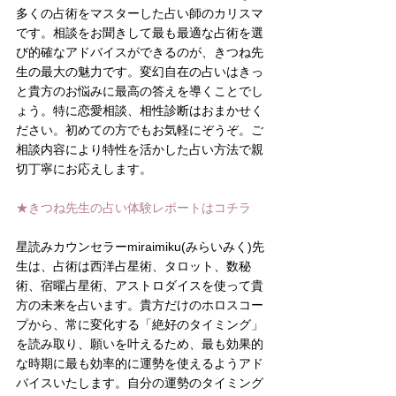
多くの占術をマスターした占い師のカリスマ
です。相談をお聞きして最も最適な占術を選
び的確なアドバイスができるのが、きつね先
生の最大の魅力です。変幻自在の占いはきっ
と貴方のお悩みに最高の答えを導くことでし
ょう。特に恋愛相談、相性診断はおまかせく
ださい。初めての方でもお気軽にぞうぞ。ご
相談内容により特性を活かした占い方法で親
切丁寧にお応えします。
★きつね先生の占い体験レポートは
コチラ
星読みカウンセラーmiraimiku(みらいみく)先
生は、占術は西洋占星術、タロット、数秘
術、宿曜占星術、アストロダイスを使って貴
方の未来を占います。貴方だけのホロスコー
プから、常に変化する「絶好のタイミング」
を読み取り、願いを叶えるため、最も効果的
な時期に最も効率的に運勢を使えるようアド
バイスいたします。自分の運勢のタイミング