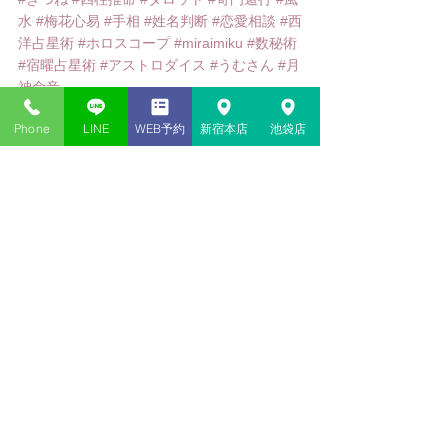
水
#梅花心易
#手相
#姓名判断
#恋愛相談
#西
洋占星術
#ホロスコープ
#miraimiku
#数秘術
#宿曜占星術
#アストロダイス
#うむさん
#月
神命音
Phone
LINE
WEB予約
新宿本店
池袋店
コメント
コメントを追加…
新宿・池袋の当たる占い​店
神貴堂（しんきどう）
03-6278-9333
共通
＜新宿本店＞