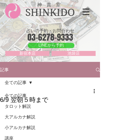
神 貴 堂
SHINKIDO
占いの予約・お問合わせ
03-6278-9333
LINEから予約
新宿本店
池袋店
記事
全ての記事
全ての記事
6/9 翌朝５時まで
タロット解説
大アルカナ解説
小アルカナ解説
講座