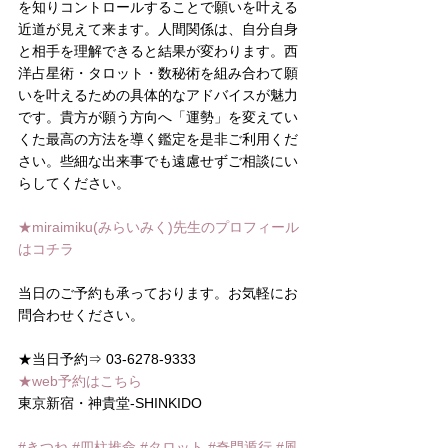
を知りコントロールすることで願いを叶える
近道が見えて来ます。人間関係は、自分自身
と相手を理解できると結果が変わります。西
洋占星術・タロット・数秘術を組み合わて願
いを叶えるための具体的なアドバイスが魅力
です。貴方が願う方向へ「運勢」を変えてい
くた最高の方法を導く鑑定を是非ご利用くだ
さい。些細な出来事でも遠慮せずご相談にい
らしてください。
★miraimiku(みらいみく)先生のプロフィール
はコチラ
当日のご予約も承っております。お気軽にお
問合わせください。
★当日予約⇒ 03-6278-9333
★web予約はこちら
東京新宿・神貴堂-SHINKIDO
#きつね
#四柱推命
#タロット
#奇門遁行
#風