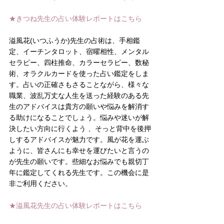
★きつね先生の占い体験レポートはこちら
溢風花(いつふうか)先生の占術は、手相鑑
定、イーチンタロット、宿曜相性、メンタル
セラピー、四柱推命、カラーセラピー、数秘
術、オラクルカードを使った占い鑑定をしま
す。占いの正確さもさることながら、様々な
職業、波乱万丈な人生を送った経験のある先
生のアドバイスは貴方の願いや悩みを解消す
る助けになることでしょう。悩みや迷いが解
決したい方向に行くよう 、そっと背中を後押
しするアドバイスが魅力です。風が花を運ぶ
ように、皆さんにも幸せを運びたいと言うの
が先生の願いです。些細なお悩みでも親切丁
年に鑑定してくれる先生です。この機会に是
非ご利用ください。
★溢風花先生の占い体験レポートはこちら