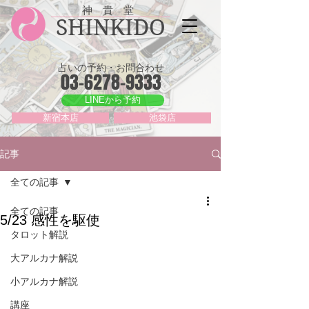
神 貴 堂
SHINKIDO
占いの予約・お問合わせ
03-6278-9333
LINEから予約
新宿本店
池袋店
記事
全ての記事
全ての記事
5/23 感性を駆使
タロット解説
大アルカナ解説
小アルカナ解説
講座