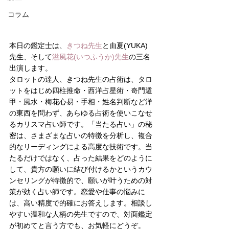
コラム
本日の鑑定士は、
きつね先生
と由夏(YUKA)
先生、そして
溢風花(いつふうか)先生
の三名
出演します。
タロットの達人、きつね先生の占術は、タロ
ットをはじめ四柱推命・西洋占星術・奇門遁
甲・風水・梅花心易・手相・姓名判断など洋
の東西を問わず、あらゆる占術を使いこなせ
るカリスマ占い師です。「当たる占い」の秘
密は、さまざまな占いの特徴を分析し、複合
的なリーディングによる高度な技術です。当
たるだけではなく、占った結果をどのように
して、貴方の願いに結び付けるかというカウ
ンセリングが特徴的で、願いが叶うための対
策が効く占い師です。恋愛や仕事の悩みに
は、高い精度で的確にお答えします。相談し
やすい温和な人柄の先生ですので、対面鑑定
が初めてと言う方でも、お気軽にどうぞ。