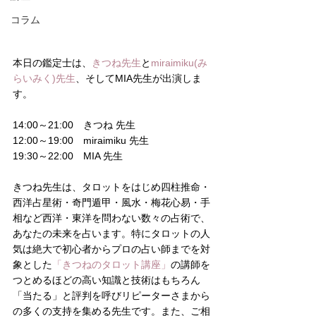
コラム
本日の鑑定士は、
きつね先生
と
miraimiku(み
らいみく)先生
、そしてMIA先生が出演しま
す。
14:00～21:00　きつね 先生
12:00～19:00　miraimiku 先生
19:30～22:00　MIA 先生
きつね先生は、タロットをはじめ四柱推命・
西洋占星術・奇門遁甲・風水・梅花心易・手
相など西洋・東洋を問わない数々の占術で、
あなたの未来を占います。特にタロットの人
気は絶大で初心者からプロの占い師までを対
象とした
「きつねのタロット講座」
の講師を
つとめるほどの高い知識と技術はもちろん
「当たる」と評判を呼びリピーターさまから
の多くの支持を集める先生です。また、ご相