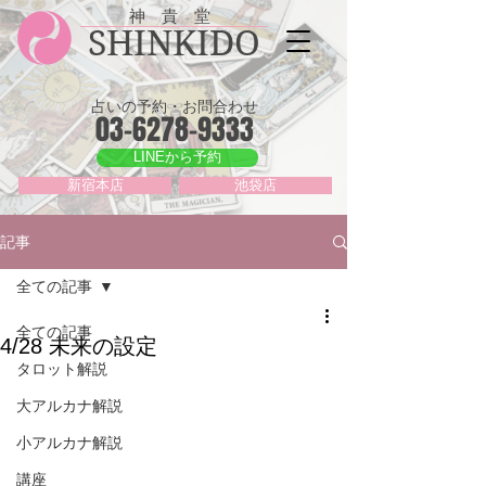
神 貴 堂
SHINKIDO
占いの予約・お問合わせ
03-6278-9333
LINEから予約
新宿本店
池袋店
記事
全ての記事
全ての記事
4/28 未来の設定
タロット解説
大アルカナ解説
小アルカナ解説
講座