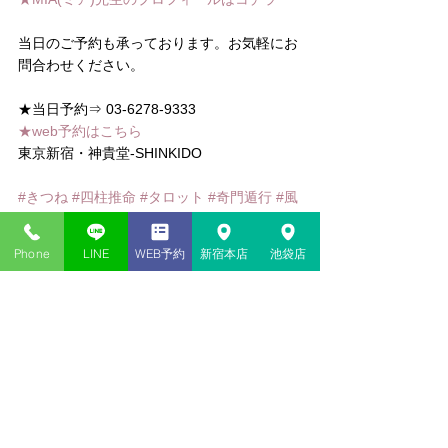
当日のご予約も承っております。お気軽にお
問合わせください。
★当日予約⇒ 03-6278-9333
★web予約はこちら
東京新宿・神貴堂-SHINKIDO 
#きつね
#四柱推命
#タロット
#奇門遁行
#風
水
#梅花心易
#手相
#姓名判断
#恋愛相談
#西
洋占星術
#ホロスコープ
#miraimiku
#数秘術
Phone
LINE
WEB予約
新宿本店
池袋店
#宿曜占星術
#アストロダイス
コメント