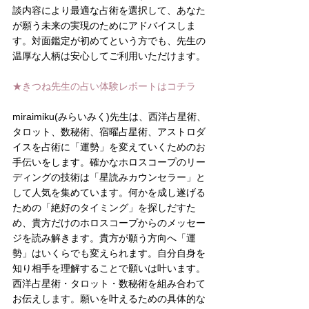
談内容により最適な占術を選択して、あなた
が願う未来の実現のためにアドバイスしま
す。対面鑑定が初めてという方でも、先生の
温厚な人柄は安心してご利用いただけます。
★きつね先生の占い体験レポートはコチラ
miraimiku(みらいみく)先生は、西洋占星術、
タロット、数秘術、宿曜占星術、アストロダ
イスを占術に「運勢」を変えていくためのお
手伝いをします。確かなホロスコープのリー
ディングの技術は「星読みカウンセラー」と
して人気を集めています。何かを成し遂げる
ための「絶好のタイミング」を探しだすた
め、貴方だけのホロスコープからのメッセー
ジを読み解きます。貴方が願う方向へ「運
勢」はいくらでも変えられます。自分自身を
知り相手を理解することで願いは叶います。
西洋占星術・タロット・数秘術を組み合わて
お伝えします。願いを叶えるための具体的な